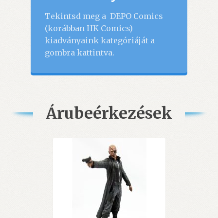
Tekintsd meg a DEPO Comics
(korábban HK Comics)
kiadványaink kategóriáját a
gombra kattintva.
Árubeérkezések