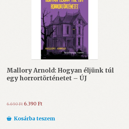
Mallory Arnold: Hogyan éljünk túl
egy horrortörténetet – ÚJ
Original
Current
6.390
Ft
6.690
Ft
price
price
was:
is:
Kosárba teszem
6.690 Ft.
6.390 Ft.