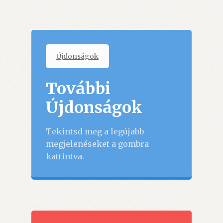
Újdonságok
További
Újdonságok
Tekintsd meg a legújabb
megjelenéseket a gombra
kattintva.