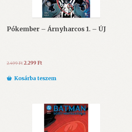
Pókember – Árnyharcos 1. – ÚJ
Original
Current
2.299
Ft
2.499
Ft
price
price
was:
is:
Kosárba teszem
2.499 Ft.
2.299 Ft.