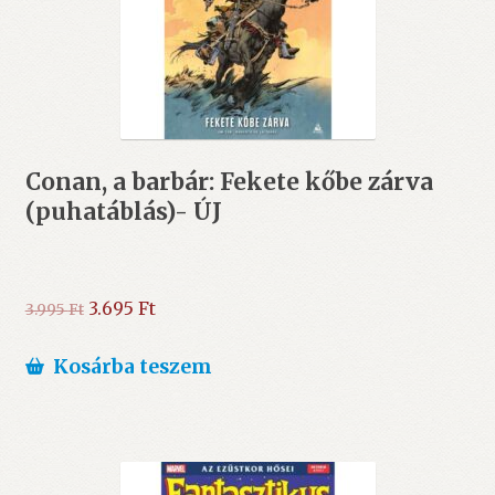
Conan, a barbár: Fekete kőbe zárva
(puhatáblás)- ÚJ
Original
Current
3.695
Ft
3.995
Ft
price
price
was:
is:
Kosárba teszem
3.995 Ft.
3.695 Ft.