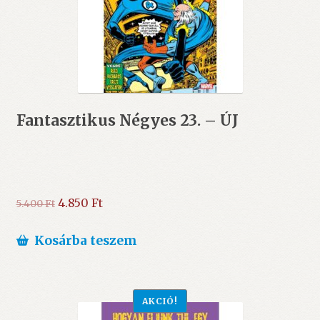
Fantasztikus Négyes 23. – ÚJ
Original
Current
4.850
Ft
5.400
Ft
price
price
was:
is:
Kosárba teszem
5.400 Ft.
4.850 Ft.
AKCIÓ!