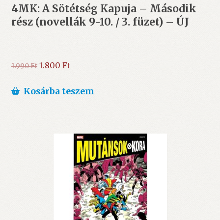
4MK: A Sötétség Kapuja – Második
rész (novellák 9-10. / 3. füzet) – ÚJ
Original
Current
1.800
Ft
1.990
Ft
price
price
was:
is:
Kosárba teszem
1.990 Ft.
1.800 Ft.