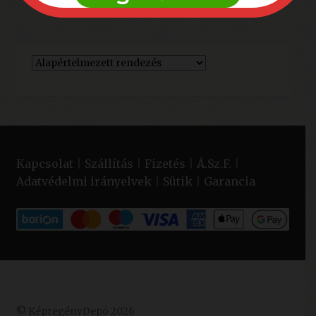
Kapcsolat
|
Szállítás
|
Fizetés
|
Á.Sz.F.
|
Adatvédelmi irányelvek
|
Sütik
|
Garancia
© KépregényDepó 2026