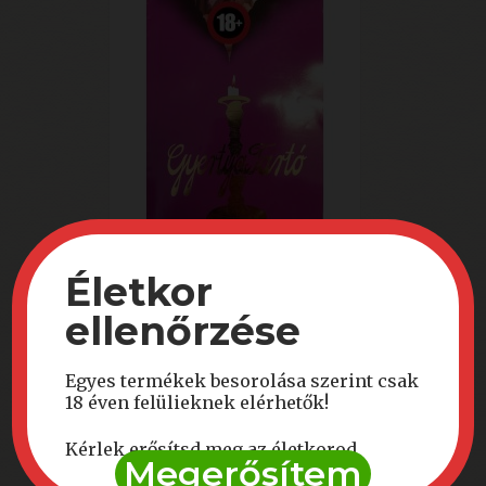
Gyertyatartó 1. (szépséghibás) (18+)
Életkor
ellenőrzése
Egyes termékek besorolása szerint csak
18 éven felülieknek elérhetők!
6.000
Ft
Kérlek erősítsd meg az életkorod
Kosárba teszem
Megerősítem