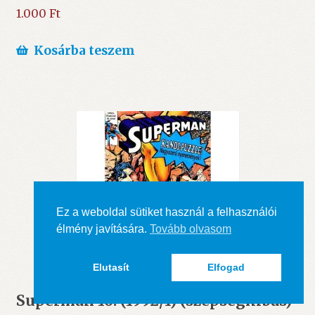
1.000
Ft
Kosárba teszem
Ez a weboldal sütiket használ a felhasználói
élmény javítására.
Tovább olvasom
Elutasít
Elfogad
Superman 16. (1992/1) (szépséghibás)