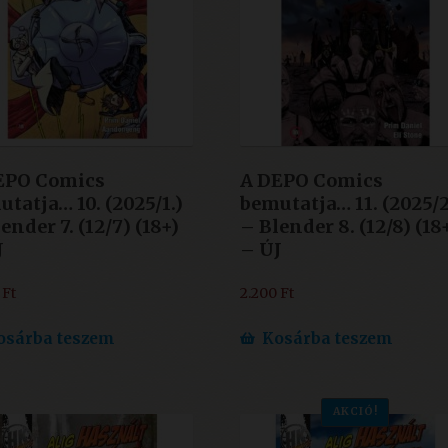
EPO Comics
A DEPO Comics
tatja… 10. (2025/1.)
bemutatja… 11. (2025/2
ender 7. (12/7) (18+)
– Blender 8. (12/8) (18
J
– ÚJ
0
Ft
2.200
Ft
osárba teszem
Kosárba teszem
AKCIÓ!