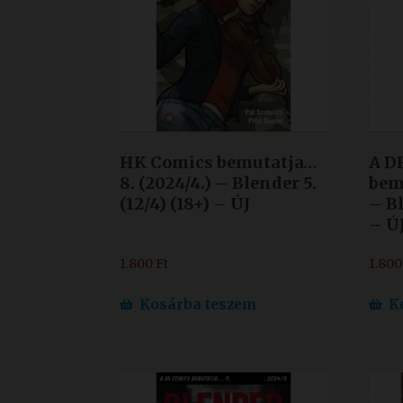
HK Comics bemutatja…
A D
8. (2024/4.) – Blender 5.
bemu
(12/4) (18+) – ÚJ
– Bl
– Ú
1.800
Ft
1.80
Kosárba teszem
K