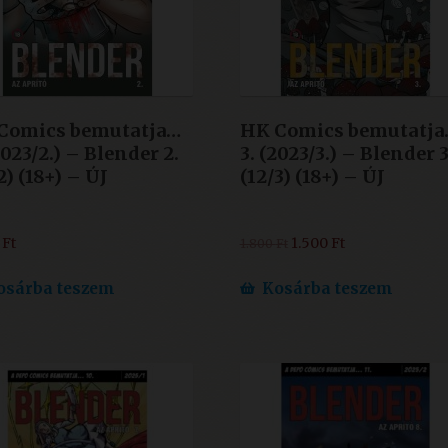
Comics bemutatja…
HK Comics bemutatja
2023/2.) – Blender 2.
3. (2023/3.) – Blender 3
2) (18+) – ÚJ
(12/3) (18+) – ÚJ
Original
Current
0
Ft
1.500
Ft
1.800
Ft
price
price
was:
is:
osárba teszem
Kosárba teszem
1.800 Ft.
1.500 Ft.