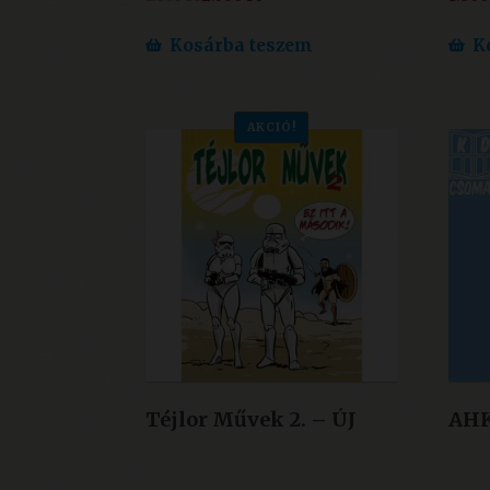
price
price
was:
is:
Kosárba teszem
K
2.800 Ft.
2.000 Ft.
AKCIÓ!
Téjlor Művek 2. – ÚJ
AHK