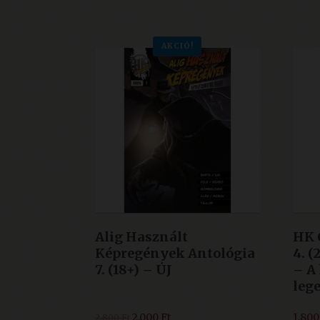
3.990 Ft.
1.500 Ft.
AKCIÓ!
Alig Használt
HK 
Képregények Antológia
4. (
7. (18+) – ÚJ
– A 
lege
Original
Current
2.000
Ft
1.80
2.800
Ft