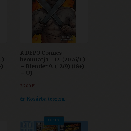
A DEPO Comics
.)
bemutatja… 12. (2026/1.)
+)
– Blender 9. (12/9) (18+)
– ÚJ
2.200
Ft
Kosárba teszem
AKCIÓ!