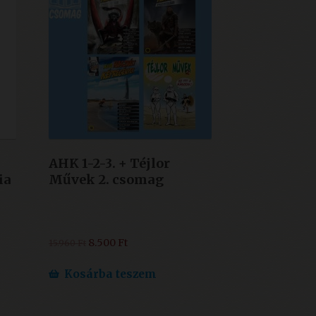
AHK 1-2-3. + Téjlor
ia
Művek 2. csomag
Original
Current
8.500
Ft
15.960
Ft
price
price
was:
is:
Kosárba teszem
15.960 Ft.
8.500 Ft.