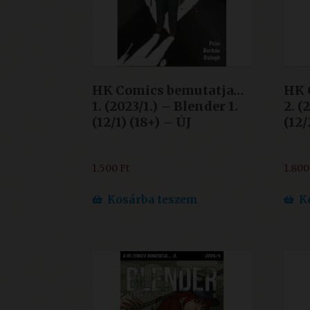
HK Comics bemutatja…
HK 
1. (2023/1.) – Blender 1.
2. (
(12/1) (18+) – ÚJ
(12/
1.500
Ft
1.80
Kosárba teszem
K