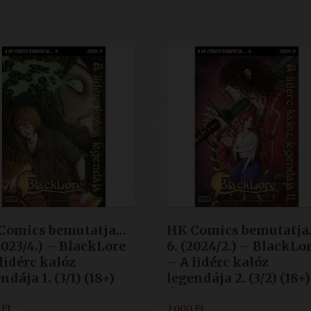
3.990 Ft.
1.500 Ft.
3.990 Ft.
1.500 Ft.
Comics bemutatja…
HK Comics bemutatja
2023/4.) – BlackLore
6. (2024/2.) – BlackLo
lidérc kalóz
– A lidérc kalóz
ndája 1. (3/1) (18+)
legendája 2. (3/2) (18+
ÚJ
0
Ft
2.000
Ft