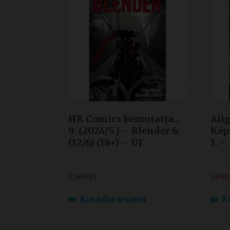
HK Comics bemutatja…
Ali
9. (2024/5.) – Blender 6.
Kép
(12/6) (18+) – ÚJ
1. –
1.500
Ft
3.99
Kosárba teszem
K