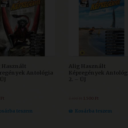
g Használt
Alig Használt
regények Antológia
Képregények Antológ
 ÚJ
2. – ÚJ
Original
Current
0
Ft
1.500
Ft
3.490
Ft
price
price
was:
is:
osárba teszem
Kosárba teszem
3.490 Ft.
1.500 Ft.