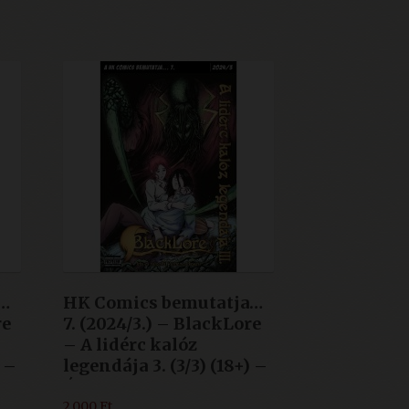
2.800 Ft.
2.000 Ft.
…
HK Comics bemutatja…
re
7. (2024/3.) – BlackLore
– A lidérc kalóz
) –
legendája 3. (3/3) (18+) –
ÚJ
2.000
Ft