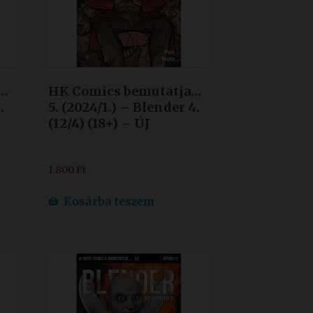
…
HK Comics bemutatja…
.
5. (2024/1.) – Blender 4.
(12/4) (18+) – ÚJ
1.800
Ft
Kosárba teszem