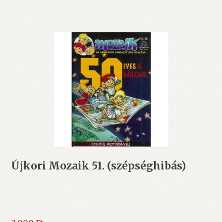
Újkori Mozaik 51. (szépséghibás)