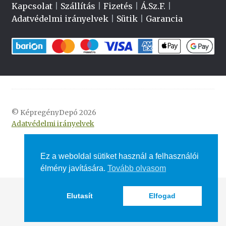
Kapcsolat
|
Szállítás
|
Fizetés
|
Á.Sz.F.
|
Adatvédelmi irányelvek
|
Sütik
|
Garancia
© KépregényDepó 2026
Adatvédelmi irányelvek
Ez a weboldal sütiket használ a felhasználói
élmény javítására.
Tovább olvasom
Elutasít
Elfogad