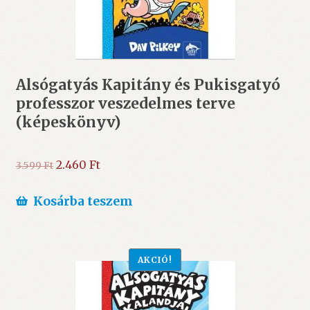
Alsógatyás Kapitány és Pukisgatyó
professzor veszedelmes terve
(képeskönyv)
Original
Current
2.460
Ft
3.599
Ft
price
price
was:
is:
Kosárba teszem
3.599 Ft.
2.460 Ft.
AKCIÓ!