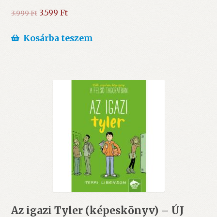
Original
Current
3.599
Ft
3.999
Ft
price
price
was:
is:
Kosárba teszem
3.999 Ft.
3.599 Ft.
Az igazi Tyler (képeskönyv) – ÚJ