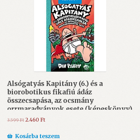
Alsógatyás ​Kapitány (6.) és a
biorobotikus fikafiú ádáz
összecsapása, az ocsmány
orrmaradványok esete (képeskönyv)
– ÚJ
Original
Current
2.460
Ft
3.599
Ft
price
price
was:
is:
Kosárba teszem