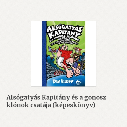
3.599 Ft.
2.460 Ft.
Alsógatyás Kapitány és a gonosz
klónok csatája (képeskönyv)