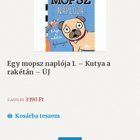
Egy mopsz naplója 1. – Kutya a
rakétán – ÚJ
Original
Current
3.190
Ft
3.499
Ft
price
price
was:
is:
Kosárba teszem
3.499 Ft.
3.190 Ft.