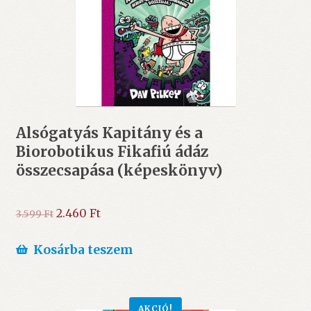
Alsógatyás Kapitány és a
Biorobotikus Fikafiú ádáz
összecsapása (képeskönyv)
Original
Current
2.460
Ft
3.599
Ft
price
price
was:
is:
Kosárba teszem
3.599 Ft.
2.460 Ft.
AKCIÓ!