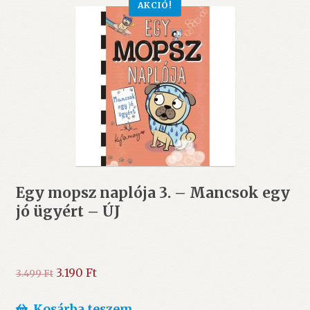
AKCIÓ!
Egy mopsz naplója 3. – Mancsok egy
jó ügyért – ÚJ
Original
Current
3.190
Ft
3.499
Ft
price
price
was:
is:
Kosárba teszem