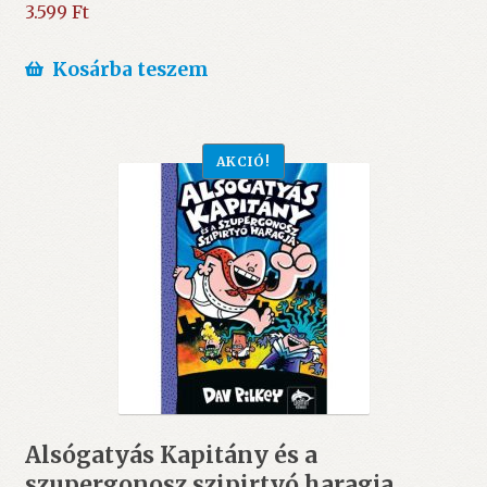
3.599
Ft
Kosárba teszem
AKCIÓ!
Alsógatyás Kapitány és a
szupergonosz szipirtyó haragja