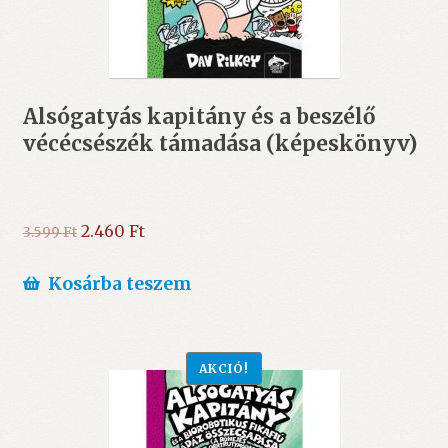
Alsógatyás ​kapitány és a beszélő
vécécsészék támadása (képeskönyv)
Original
Current
2.460
Ft
3.599
Ft
price
price
was:
is:
Kosárba teszem
3.599 Ft.
2.460 Ft.
AKCIÓ!