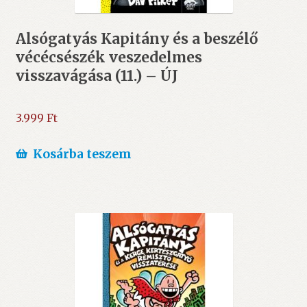
Alsógatyás Kapitány és a beszélő
vécécsészék veszedelmes
visszavágása (11.) – ÚJ
3.999
Ft
Kosárba teszem