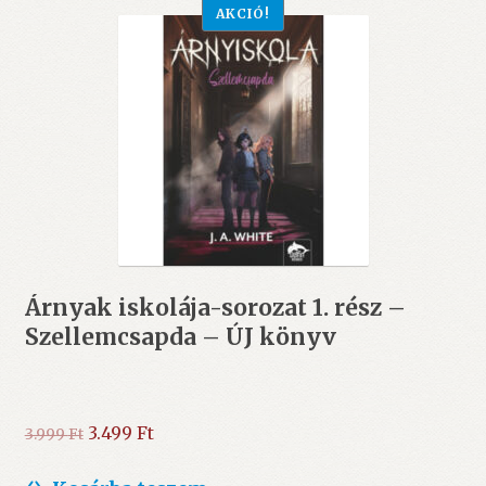
AKCIÓ!
Árnyak iskolája-sorozat 1. rész –
Szellemcsapda – ÚJ könyv
Original
Current
3.499
Ft
3.999
Ft
price
price
was:
is: