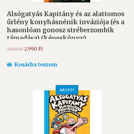
Alsógatyás Kapitány és az alattomos
űrlény konyhásnénik inváziója (és a
hasonlóan gonosz stréberzombik
támadása) (képeskönyv)
Original
Current
2.990
Ft
3.599
Ft
price
price
was:
is:
Kosárba teszem
3.599 Ft.
2.990 Ft.
AKCIÓ!