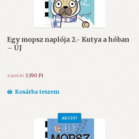
Egy mopsz naplója 2.- Kutya a hóban
– ÚJ
Original
Current
3.190
Ft
3.499
Ft
price
price
was:
is:
Kosárba teszem
3.499 Ft.
3.190 Ft.
AKCIÓ!