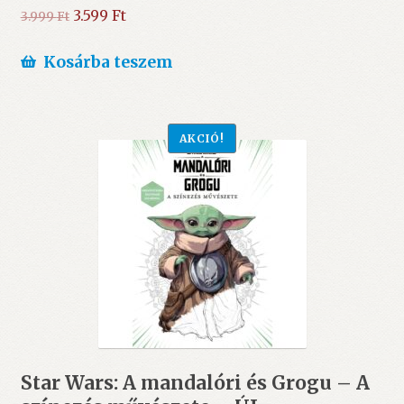
Original
Current
3.599
Ft
3.999
Ft
price
price
was:
is:
Kosárba teszem
3.999 Ft.
3.599 Ft.
AKCIÓ!
Star Wars: A mandalóri és Grogu – A