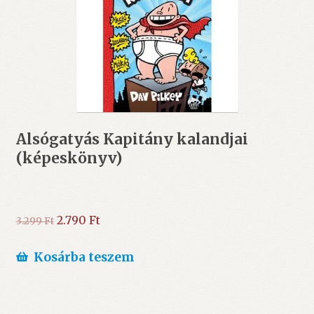
Alsógatyás Kapitány kalandjai
(képeskönyv)
Original
Current
2.790
Ft
3.299
Ft
price
price
was:
is:
Kosárba teszem
3.299 Ft.
2.790 Ft.