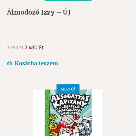
Álmodozó Izzy – ÚJ
Original
Current
2.490
Ft
3.599
Ft
price
price
was:
is:
Kosárba teszem
3.599 Ft.
2.490 Ft.
AKCIÓ!