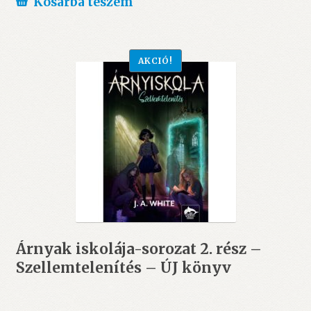
Kosárba teszem
3.999 Ft.
3.499 Ft.
AKCIÓ!
Árnyak iskolája-sorozat 2. rész –
Szellemtelenítés – ÚJ könyv