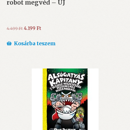
robot megvéd – ÚJ
Original
Current
4.199
Ft
4.499
Ft
price
price
was:
is:
Kosárba teszem
4.499 Ft.
4.199 Ft.