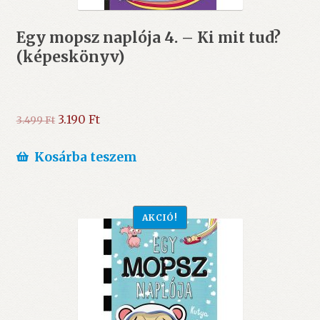
Egy mopsz naplója 4. – Ki mit tud?
(képeskönyv)
Original
Current
3.190
Ft
3.499
Ft
price
price
was:
is:
Kosárba teszem
3.499 Ft.
3.190 Ft.
AKCIÓ!