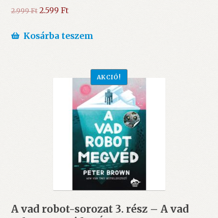
Original
Current
2.599
Ft
2.999
Ft
price
price
was:
is:
Kosárba teszem
2.999 Ft.
2.599 Ft.
AKCIÓ!
A vad robot-sorozat 3. rész – A vad