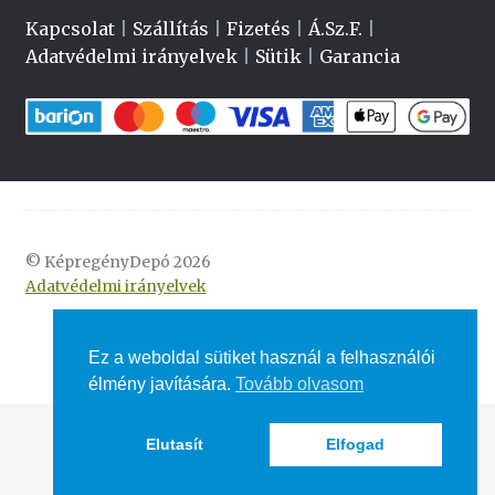
Kapcsolat
|
Szállítás
|
Fizetés
|
Á.Sz.F.
|
Adatvédelmi irányelvek
|
Sütik
|
Garancia
© KépregényDepó 2026
Adatvédelmi irányelvek
Ez a weboldal sütiket használ a felhasználói
élmény javítására.
Tovább olvasom
Elutasít
Elfogad