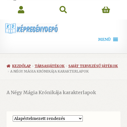
search
MENÜ
KEZDŐLAP
TÁRSASJÁTÉKOK
SAJÁT TERVEZÉSŰ JÁTÉKOK
A NÉGY MÁGIA KRÓNIKÁJA KARAKTERLAPOK
A Négy Mágia Krónikája karakterlapok