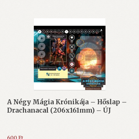
A Négy Mágia Krónikája – Hőslap –
Drachanacal (206x161mm) – ÚJ
600
Ft