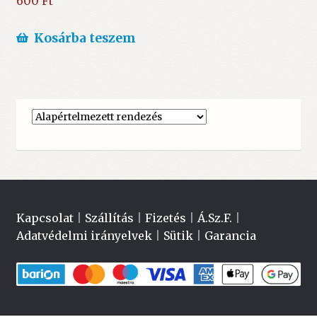
600
Ft
Kosárba teszem
Kapcsolat
|
Szállítás
|
Fizetés
|
Á.Sz.F.
|
Adatvédelmi irányelvek
|
Sütik
|
Garancia