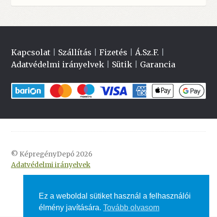
Kapcsolat
|
Szállítás
|
Fizetés
|
Á.Sz.F.
|
Adatvédelmi irányelvek
|
Sütik
|
Garancia
© KépregényDepó 2026
Adatvédelmi irányelvek
Ez a weboldal sütiket használ a felhasználói
élmény javítására.
Tovább olvasom