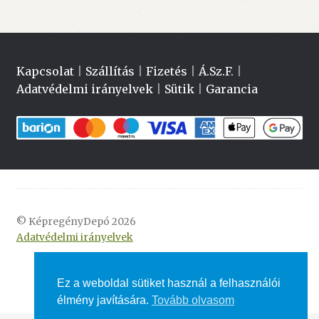
Kapcsolat
|
Szállítás
|
Fizetés
|
Á.Sz.F.
|
Adatvédelmi irányelvek
|
Sütik
|
Garancia
© KépregényDepó 2026
Adatvédelmi irányelvek
Ez a weboldal sütiket használ a felhasználói
élmény javítására.
Tovább olvasom