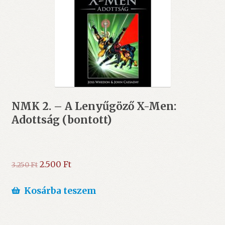
NMK 2. – A Lenyűgöző X-Men:
Adottság (bontott)
Original
Current
2.500
Ft
3.250
Ft
price
price
was:
is:
Kosárba teszem
3.250 Ft.
2.500 Ft.