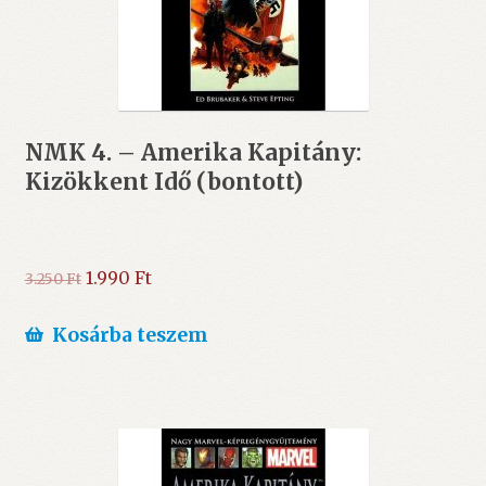
NMK 4. – Amerika Kapitány:
Kizökkent Idő (bontott)
Original
Current
1.990
Ft
3.250
Ft
price
price
was:
is:
Kosárba teszem
3.250 Ft.
1.990 Ft.