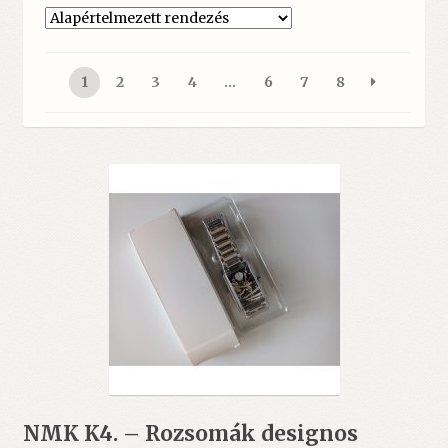
1
2
3
4
…
6
7
8
NMK K4. – Rozsomák designos