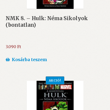
NMK 8. – Hulk: Néma Sikolyok
(bontatlan)
3.090
Ft
Kosárba teszem
AKCIÓ!