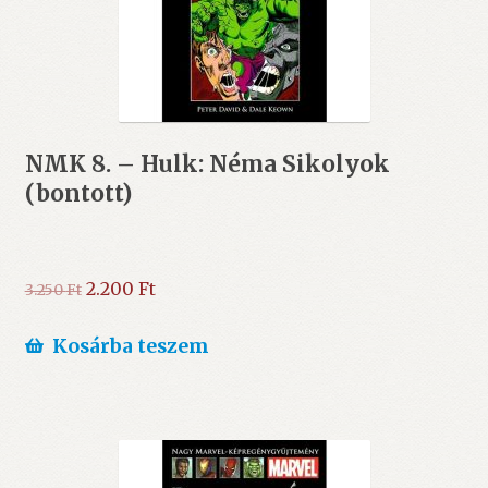
NMK 8. – Hulk: Néma Sikolyok
(bontott)
Original
Current
2.200
Ft
3.250
Ft
price
price
was:
is:
Kosárba teszem
3.250 Ft.
2.200 Ft.