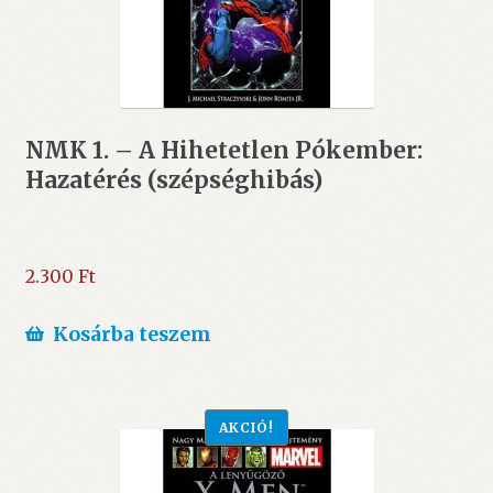
NMK 1. – A Hihetetlen Pókember:
Hazatérés (szépséghibás)
2.300
Ft
Kosárba teszem
AKCIÓ!