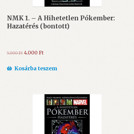
NMK 1. – A Hihetetlen Pókember:
Hazatérés (bontott)
Original
Current
4.000
Ft
5.000
Ft
price
price
was:
is:
Kosárba teszem
5.000 Ft.
4.000 Ft.