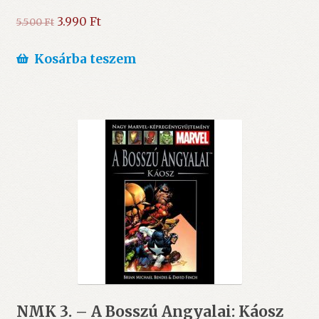
Original
Current
3.990
Ft
5.500
Ft
price
price
was:
is:
Kosárba teszem
5.500 Ft.
3.990 Ft.
NMK 3. – A Bosszú Angyalai: Káosz