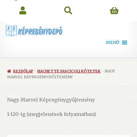
search
MENÜ
KEZDŐLAP
HACHETTE FASCICOLI KÖTETEK
NAGY
MARVEL KÉPREGÉNYGYŰJTEMÉNY
Nagy Marvel Képregénygyűjtemény
1-120-ig (megjelenések folyamatban)