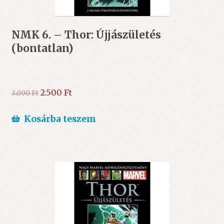
NMK 6. – Thor: Újjászületés
(bontatlan)
Original
Current
2.500
Ft
3.090
Ft
price
price
was:
is:
Kosárba teszem
3.090 Ft.
2.500 Ft.