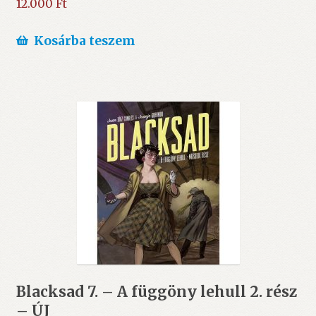
12.000
Ft
Kosárba teszem
Blacksad 7. – A függöny lehull 2. rész
– ÚJ