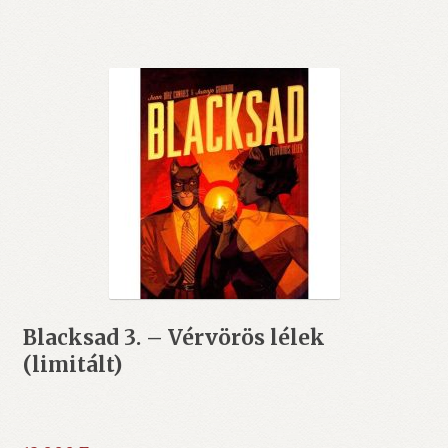
Blacksad 3. – Vérvörös lélek
(limitált)