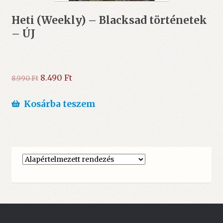
Heti (Weekly) – Blacksad történetek
– ÚJ
Original
Current
8.490
Ft
8.990
Ft
price
price
was:
is:
Kosárba teszem
8.990 Ft.
8.490 Ft.