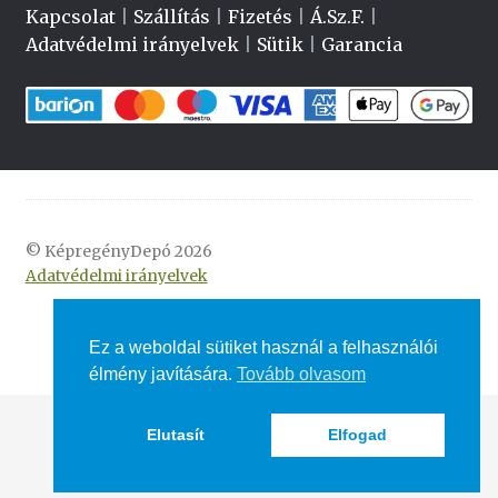
Kapcsolat
|
Szállítás
|
Fizetés
|
Á.Sz.F.
|
Adatvédelmi irányelvek
|
Sütik
|
Garancia
© KépregényDepó 2026
Adatvédelmi irányelvek
Ez a weboldal sütiket használ a felhasználói
élmény javítására.
Tovább olvasom
Elutasít
Elfogad