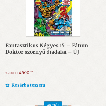
Fantasztikus Négyes 15. – Fátum
Doktor szörnyű diadalai – ÚJ
Original
Current
4.500
Ft
5.200
Ft
price
price
was:
is:
Kosárba teszem
5.200 Ft.
4.500 Ft.
AKCIÓ!