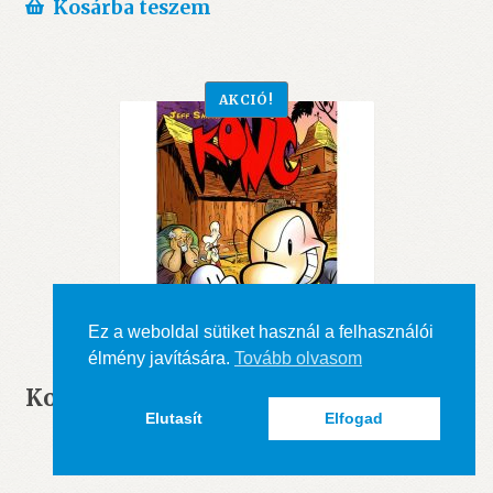
was:
is:
Kosárba teszem
1.490 Ft.
1.250 Ft.
AKCIÓ!
Ez a weboldal sütiket használ a felhasználói
élmény javítására.
Tovább olvasom
Konc 4. – A Sárkányölő – ÚJ
Elutasít
Elfogad