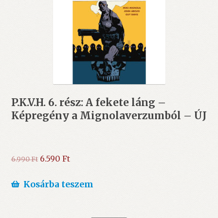
P.K.V.H. 6. rész: A fekete láng –
Képregény a Mignolaverzumból – ÚJ
Original
Current
6.590
Ft
6.990
Ft
price
price
was:
is:
Kosárba teszem
6.990 Ft.
6.590 Ft.