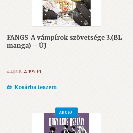
FANGS-A vámpírok szövetsége 3.(BL
manga) – ÚJ
Original
Current
4.195
Ft
4.495
Ft
price
price
was:
is:
Kosárba teszem
4.495 Ft.
4.195 Ft.
AKCIÓ!