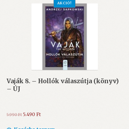
AKCIÓ!
Vaják 8. – Hollók válaszútja (könyv)
– ÚJ
Original
Current
5.490
Ft
5.990
Ft
price
price
was:
is: