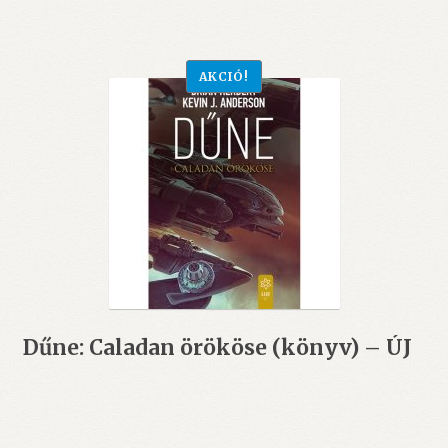
4.999 Ft.
4.000 Ft.
AKCIÓ!
Dűne: Caladan örököse (könyv) – ÚJ