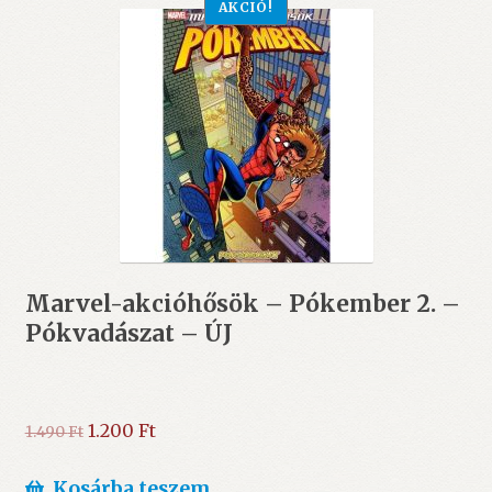
AKCIÓ!
Marvel-akcióhősök – Pókember 2. –
Pókvadászat – ÚJ
Original
Current
1.200
Ft
1.490
Ft
price
price
was:
is:
Kosárba teszem