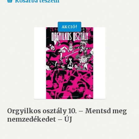
Kosárba teszem
5.990 Ft.
5.490 Ft.
AKCIÓ!
Orgyilkos osztály 10. – Mentsd meg
nemzedékedet – ÚJ