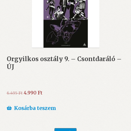
Orgyilkos osztály 9. – Csontdaráló –
ÚJ
Original
Current
4.990
Ft
6.495
Ft
price
price
was:
is:
Kosárba teszem
6.495 Ft.
4.990 Ft.