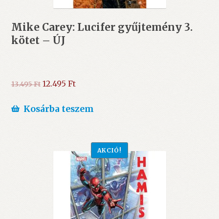
Mike Carey: Lucifer gyűjtemény 3.
kötet – ÚJ
Original
Current
12.495
Ft
13.495
Ft
price
price
was:
is:
Kosárba teszem
13.495 Ft.
12.495 Ft.
AKCIÓ!