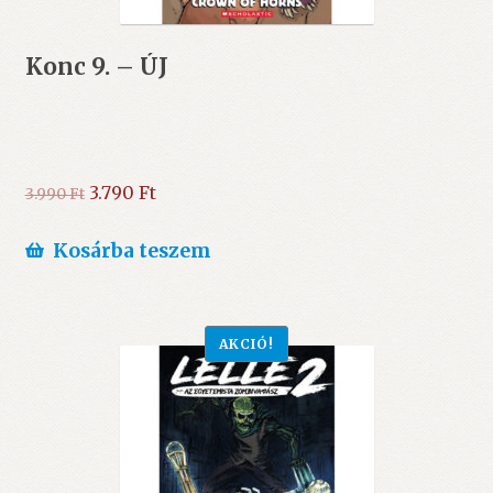
Konc 9. – ÚJ
Original
Current
3.790
Ft
3.990
Ft
price
price
was:
is:
Kosárba teszem
3.990 Ft.
3.790 Ft.
AKCIÓ!