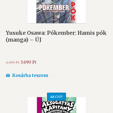
Yusuke Osawa: Pókember: Hamis pók
(manga) – ÚJ
Original
Current
3.690
Ft
4.495
Ft
price
price
was:
is:
Kosárba teszem
4.495 Ft.
3.690 Ft.
AKCIÓ!