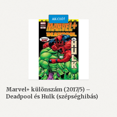
6.999 Ft.
6.300 Ft.
AKCIÓ!
Marvel+ különszám (2017/5) –
Deadpool és Hulk (szépséghibás)