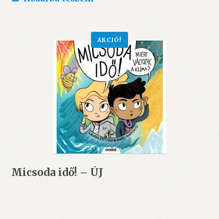
1.490 Ft.
1.200 Ft.
AKCIÓ!
Micsoda idő! – ÚJ