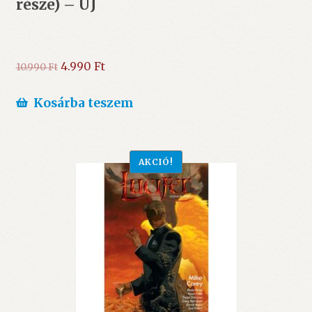
része) – ÚJ
Original
Current
4.990
Ft
10.990
Ft
price
price
was:
is:
Kosárba teszem
10.990 Ft.
4.990 Ft.
AKCIÓ!