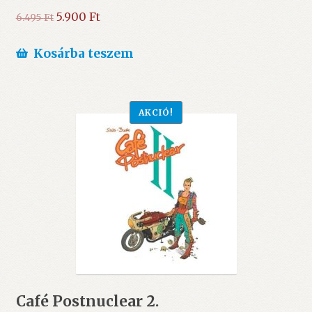
Original
Current
5.900
Ft
6.495
Ft
price
price
was:
is:
Kosárba teszem
6.495 Ft.
5.900 Ft.
AKCIÓ!
Café Postnuclear 2.