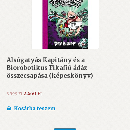
Alsógatyás Kapitány és a
Biorobotikus Fikafiú ádáz
összecsapása (képeskönyv)
Original
Current
2.460
Ft
3.599
Ft
price
price
was:
is:
Kosárba teszem
3.599 Ft.
2.460 Ft.