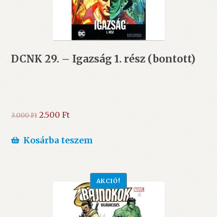
DCNK 29. – Igazság 1. rész (bontott)
Original
Current
2.500
Ft
3.000
Ft
price
price
was:
is:
Kosárba teszem
3.000 Ft.
2.500 Ft.
AKCIÓ!