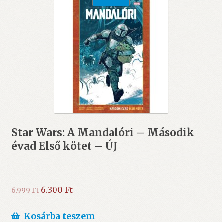
Star Wars: A Mandalóri – Második
évad Első kötet – ÚJ
Original
Current
6.300
Ft
6.999
Ft
price
price
was:
is:
Kosárba teszem