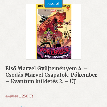
AKCIÓ!
Első Marvel Gyűjteményem 4. –
Csodás Marvel Csapatok: Pókember
– Kvantum küldetés 2. – ÚJ
Original
Current
1.250
Ft
1.490
Ft
price
price