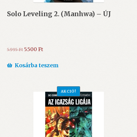
Solo Leveling 2. (Manhwa) – ÚJ
Original
Current
5.500
Ft
5.995
Ft
price
price
was:
is:
Kosárba teszem
5.995 Ft.
5.500 Ft.
AKCIÓ!