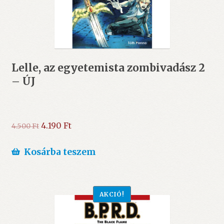
Lelle, az egyetemista zombivadász 2
– ÚJ
Original
Current
4.190
Ft
4.500
Ft
price
price
was:
is:
Kosárba teszem
4.500 Ft.
4.190 Ft.
AKCIÓ!