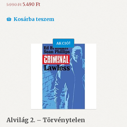
Original
Current
5.490
Ft
5.990
Ft
price
price
was:
is:
Kosárba teszem
5.990 Ft.
5.490 Ft.
AKCIÓ!
Alvilág 2. – Törvénytelen