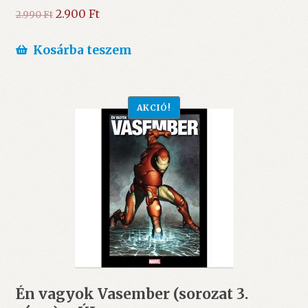
Original
Current
2.900
Ft
2.990
Ft
price
price
was:
is:
Kosárba teszem
2.990 Ft.
2.900 Ft.
AKCIÓ!
Én vagyok Vasember (sorozat 3.