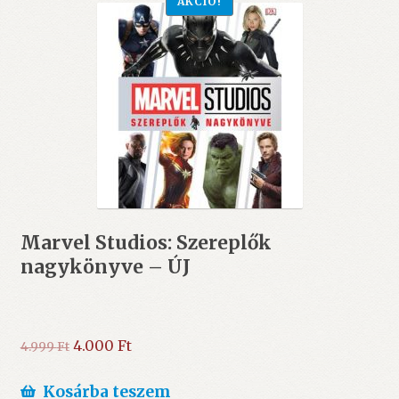
AKCIÓ!
Marvel Studios: Szereplők
nagykönyve – ÚJ
Original
Current
4.000
Ft
4.999
Ft
price
price
was:
is:
Kosárba teszem