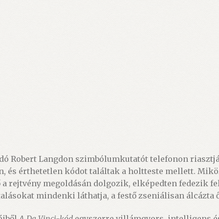
dó Robert Langdon szimbólumkutatót telefonon riasztják
és érthetetlen kódot találtak a holtteste mellett. Mik
ő a rejtvény megoldásán dolgozik, elképedten fedezik fe
lásokat mindenki láthatja, a festő zseniálisan álcázta 
éiből
A Da Vinci-kód
egyszerre villámgyors, intelligens é