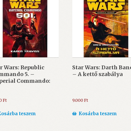
r Wars: Republic
Star Wars: Darth Bane
mmando 5. –
– A kettő szabálya
perial Commando:
1
00
Ft
9.000
Ft
Kosárba teszem
Kosárba teszem