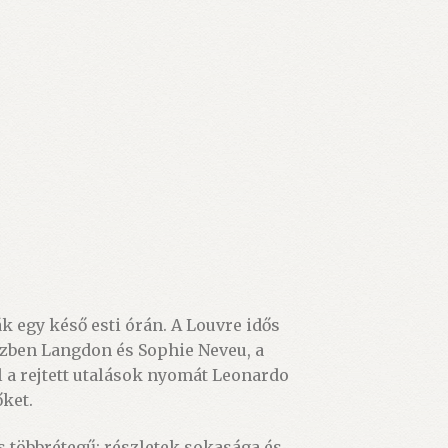
 egy késő esti órán. A Louvre idős
özben Langdon és Sophie Neveu, a
l a rejtett utalások nyomát Leonardo
őket.
s többrétegű; részletek sokasága és