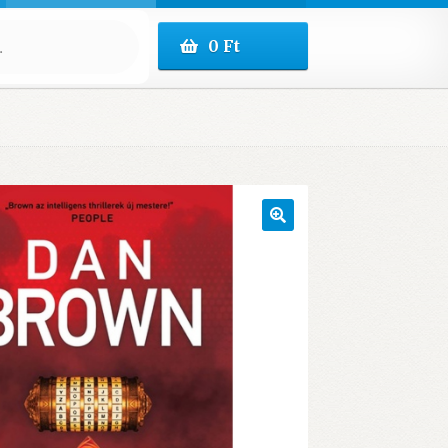
0
Ft
🔍