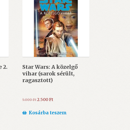
 2.
Star Wars: A közelgő
vihar (sarok sérült,
ragasztott)
Original
Current
2.500
Ft
5.000
Ft
price
price
was:
is:
Kosárba teszem
5.000 Ft.
2.500 Ft.