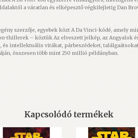
 oldalaktól a váratlan és elképesztő végkifejletig Dan B
gény szerzője, egyebek közt A Da Vinci-kódé, amely mi
on-thillerek – köztük Az elveszett jelkép, az Angyalok 
, és intellektuális vitákat, párbeszédeket, találgaátsoka
áján, összesen több mint 250 millió példányban.
Kapcsolódó termékek