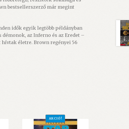
rown bestsellerszerző már megint
nden idők egyik legtöbb példányban
és démonok, az Inferno és az Eredet –
t hívtak életre. Brown regényei 56
AKCIÓ!