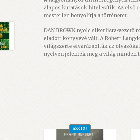
alapos kutatások hitelesítik. Az első
mesterien bonyolítja a történetet.
DAN BROWN nyolc sikerlista-vezető re
eladott könyvévé vált. A Robert Langd
világszerte elvarázsolták az olvasókat
nyelven jelentek meg a világ minden t
AKCIÓ!