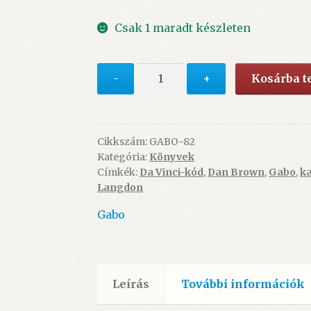
price
price
Csak 1 maradt készleten
was:
is:
7.990 Ft.
7.490 Ft.
Dan
-
+
Kosárba 
Brown:
A
Da
Vinci-
Cikkszám:
GABO-82
Kategória:
Könyvek
kód
Címkék:
Da Vinci-kód
,
Dan Brown
,
Gabo
,
k
(könyv)
Langdon
-
ÚJ
Gabo
mennyiség
Leírás
További információk