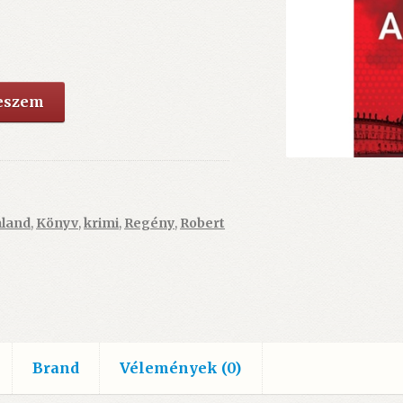
teszem
aland
,
Könyv
,
krimi
,
Regény
,
Robert
Brand
Vélemények (0)