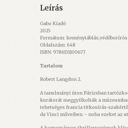
Leírás
Gabo Kiadó
2025
Formátum: keménytáblás,védőborírós
Oldalszám: 648
ISBN: 9786151100677
Tartalom
Robert Langdon 2.
A tanulmányi úton Párizsban tartózko
kurátorát meggyilkolták a múzeumban, 
tehetséges francia titkosírás-szakért
da Vinci műveiben – noha ezeket az uta
A hagyományos thrillerregények klis