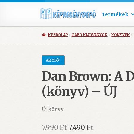
Termékek
KEZDŐLAP
GABO KIADVÁNYOK
KÖNYVEK
AKCIÓ!
Dan Brown: A D
(könyv) – ÚJ
Új könyv
Original
Current
7.990
Ft
7.490
Ft