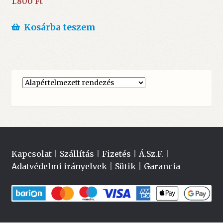
1.800
Ft
Kosárba teszem
Kapcsolat
|
Szállítás
|
Fizetés
|
Á.Sz.F.
|
Adatvédelmi irányelvek
|
Sütik
|
Garancia