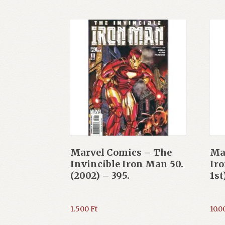
Marvel Comics – The
Mar
Invincible Iron Man 50.
Iro
(2002) – 395.
1st
1.500
Ft
10.