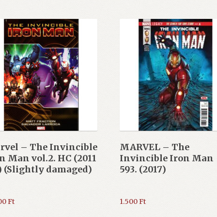
vel – The Invincible
MARVEL – The
n Man vol.2. HC (2011
Invincible Iron Man
) (Slightly damaged)
593. (2017)
000
Ft
1.500
Ft