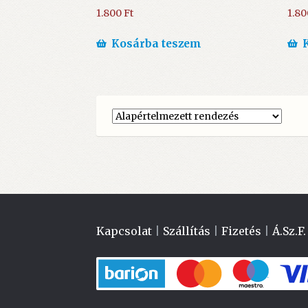
1.800
Ft
1.8
Kosárba teszem
Kapcsolat
|
Szállítás
|
Fizetés
|
Á.Sz.F.