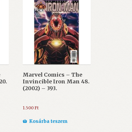
e
Marvel Comics – The
20.
Invincible Iron Man 48.
(2002) – 393.
1.500
Ft
Kosárba teszem