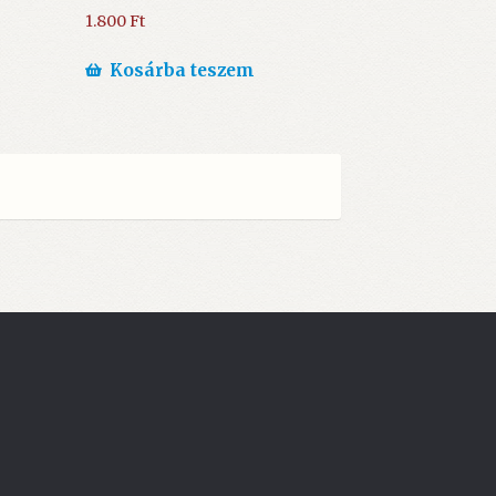
1.800
Ft
Kosárba teszem