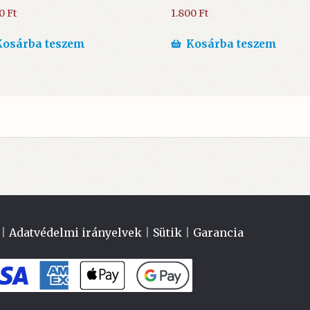
00
Ft
1.800
Ft
Kosárba teszem
Kosárba teszem
|
Adatvédelmi irányelvek
|
Sütik
|
Garancia