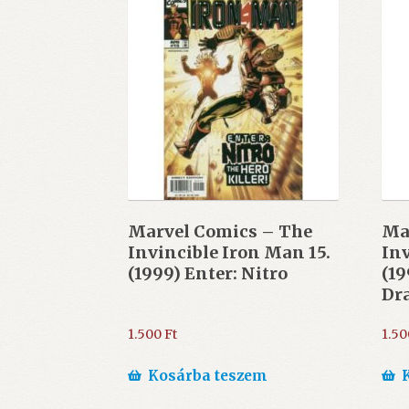
Marvel Comics – The
Ma
Invincible Iron Man 15.
Inv
(1999) Enter: Nitro
(19
Dr
1.500
Ft
1.5
Kosárba teszem