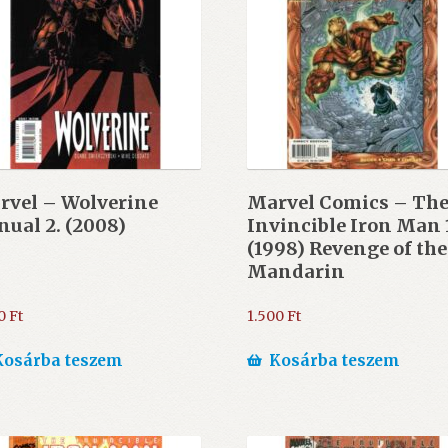
rvel – Wolverine
Marvel Comics – Th
ual 2. (2008)
Invincible Iron Man 
(1998) Revenge of the
Mandarin
00
Ft
1.500
Ft
Kosárba teszem
Kosárba teszem