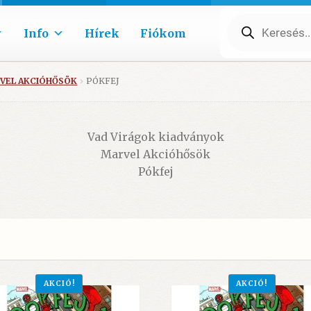
Products
search
Info
Hírek
Fiókom
VEL AKCIÓHŐSÖK
PÓKFEJ
Vad Virágok kiadványok
Marvel Akcióhősök
Pókfej
AKCIÓ!
AKCIÓ!