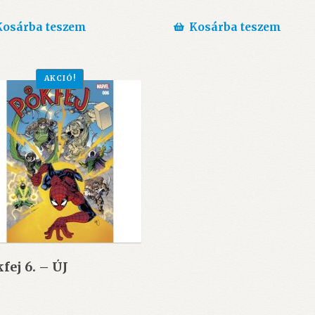
price
price
price
price
was:
is:
was:
is:
Kosárba teszem
Kosárba teszem
1.490 Ft.
1.200 Ft.
1.490 Ft.
1.200 Ft.
AKCIÓ!
fej 6. – ÚJ