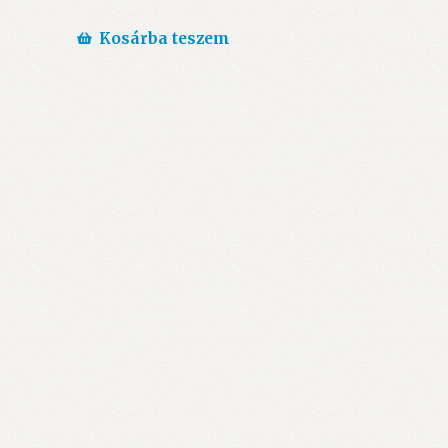
price
price
was:
is:
Kosárba teszem
1.490 Ft.
1.190 Ft.