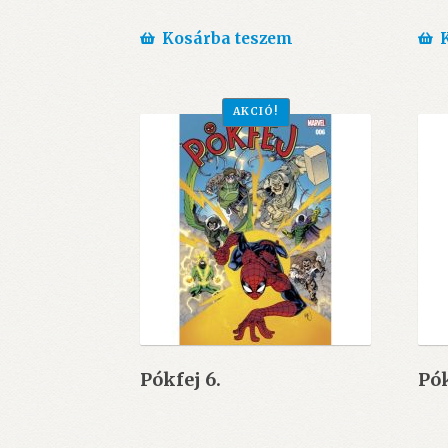
price
price
was:
is:
Kosárba teszem
1.490 Ft.
650 Ft.
AKCIÓ!
Pókfej 6.
Pók