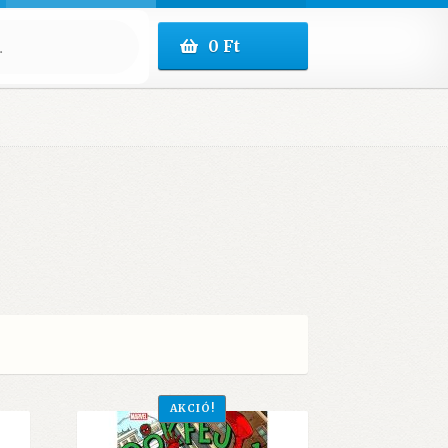
0
Ft
AKCIÓ!