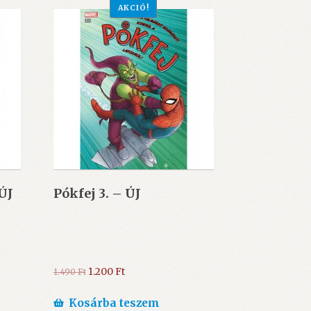
AKCIÓ!
ÚJ
Pókfej 3. – ÚJ
Original
Current
1.200
Ft
1.490
Ft
price
price
was:
is:
Kosárba teszem