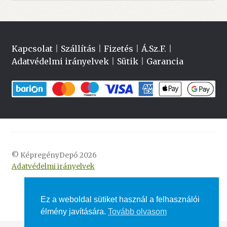
Kapcsolat
|
Szállítás
|
Fizetés
|
Á.Sz.F.
|
Adatvédelmi irányelvek
|
Sütik
|
Garancia
© KépregényDepó 2026
Adatvédelmi irányelvek
Ez a weboldal sütiket használ a felhasználói
élmény javítására.
Tovább olvasom