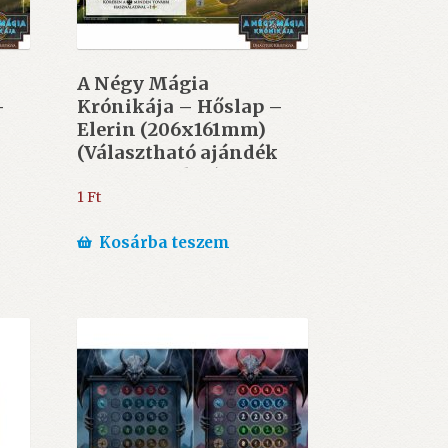
A Négy Mágia
–
Krónikája – Hőslap –
Elerin (206x161mm)
k
(Választható ajándék
10.000 Ft felett)
1
Ft
Kosárba teszem