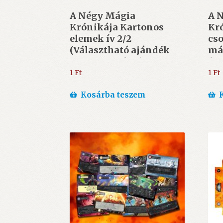
A Négy Mágia
A 
Krónikája Kartonos
Kró
elemek ív 2/2
cso
(Választható ajándék
má
30.000 Ft felett)
(6
ajá
1
Ft
1
Ft
Kosárba teszem