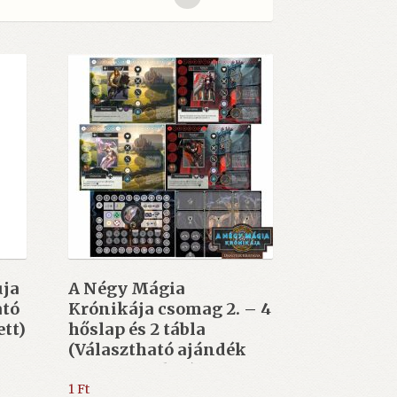
uja
A Négy Mágia
ató
Krónikája csomag 2. – 4
ett)
hőslap és 2 tábla
(Választható ajándék
35.000 Ft felett)
1
Ft