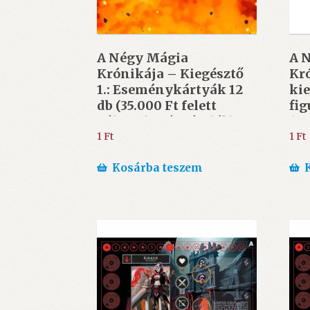
A Négy Mágia
A 
Krónikája – Kiegésztő
Kró
1.: Eseménykártyák 12
kie
db (35.000 Ft felett
fig
választható ajándék)
(22
vás
1
Ft
1
Ft
vál
Kosárba teszem