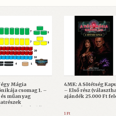
Négy Mágia
4MK: A Sötétség Kap
nikája csomag 1. –
– Első rész (választh
- és műanyag
ajándék 25.000 Ft fel
katrészek
lasztható ajándék
000 Ft felett)
1
Ft