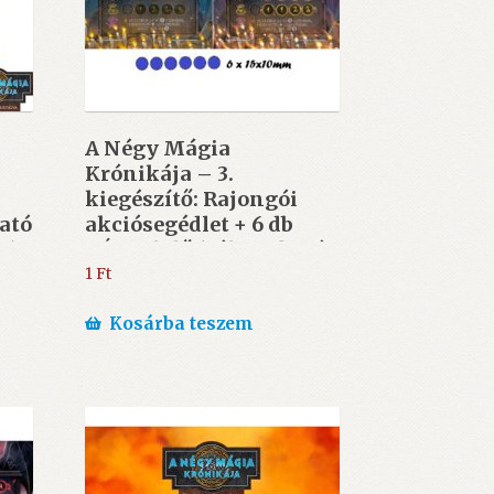
A Négy Mágia
Krónikája – 3.
kiegészítő: Rajongói
ató
akciósegédlet + 6 db
t)
KÉK jelölő (választható
ajándék)
1
Ft
Kosárba teszem