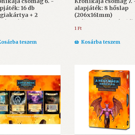
nikája csomag 6. -
Krónikája csomag 7.
pjáték: 16 db
alapjáték: 8 hőslap
giakártya + 2
(206x161mm)
iósegédlet
(Választható ajándé
2x92mm) választható
40.000 Ft felett)
1
Ft
ndék 30.000 Ft feletti
Kosárba teszem
Kosárba teszem
árlás esetén