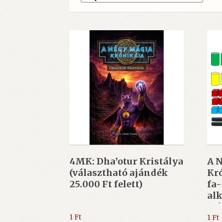
4MK: Dha’otur Kristálya
A 
(választható ajándék
Kró
25.000 Ft felett)
fa
al
(vá
40.
1
Ft
1
Ft