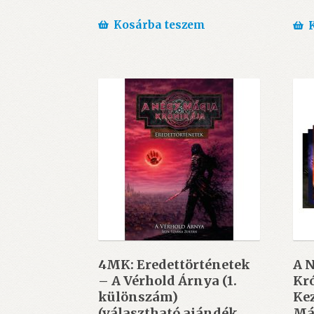
Kosárba teszem
4MK: Eredettörténetek
A 
– A Vérhold Árnya (1.
Kró
különszám)
Kez
(választható ajándék
Má