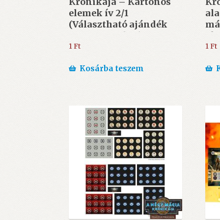
Krónikája – Kartonos
Kró
elemek ív 2/1
ala
(Választható ajándék
má
40.000 Ft felett)
akc
(6
1
Ft
1
Ft
ajá
Kosárba teszem
vás