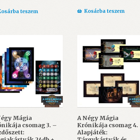
Kosárba teszem
Kosárba teszem
Négy Mágia
A Négy Mágia
nikája csomag 3. –
Krónikája csomag 4.
dőszett:
Alapjáték:
giakártyák 24db +
Tárgykártyák és