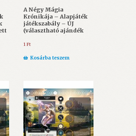
A Négy Mágia
ék
Krónikája – Alapjáték
k
játékszabály – ÚJ
ett
(választható ajándék
35.000 Ft felett)
1
Ft
Kosárba teszem