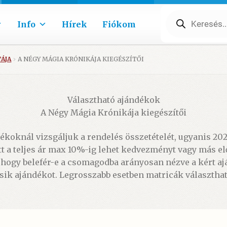
Products
search
Info
Hírek
Fiókom
TÁJA
A NÉGY MÁGIA KRÓNIKÁJA KIEGÉSZÍTŐI
Választható ajándékok
A Négy Mágia Krónikája kiegészítői
ndékoknál vizsgáljuk a rendelés összetételét, ugyanis 20
tt a teljes ár max 10%-ig lehet kedvezményt vagy más elő
, hogy belefér-e a csomagodba arányosan nézve a kért a
ik ajándékot. Legrosszabb esetben matricák választha