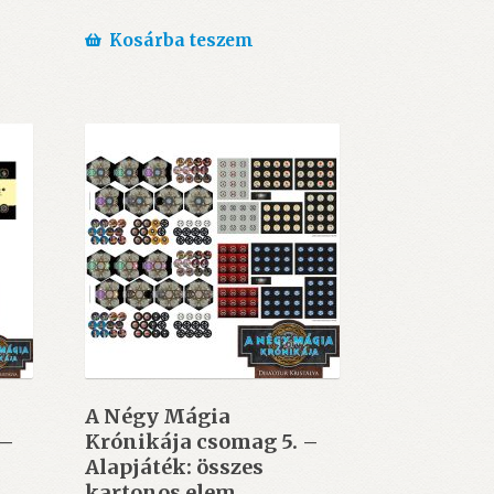
Kosárba teszem
A Négy Mágia
 –
Krónikája csomag 5. –
Alapjáték: összes
kartonos elem