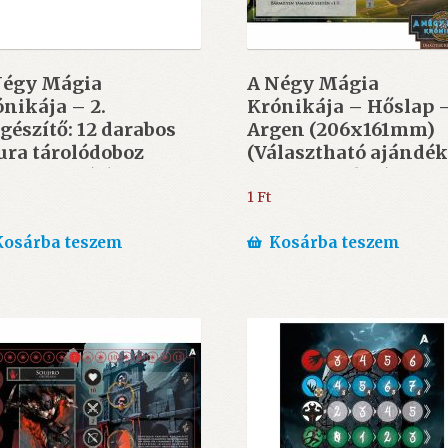
Négy Mágia
A Négy Mágia
nikája – 2.
Krónikája – Hőslap 
gészítő: 12 darabos
Argen (206x161mm)
ura tárolódoboz
(Választható ajándé
0x150x40) (20.000 Ft
10.000 Ft felett)
árlás felett
1
Ft
asztható)
Kosárba teszem
Kosárba teszem