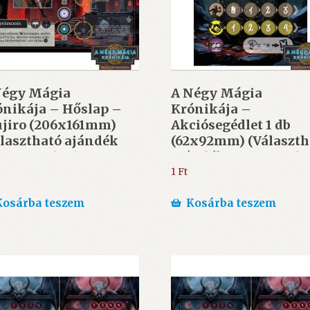
Négy Mágia
A Négy Mágia
ónikája – Hőslap –
Krónikája –
ujiro (206x161mm)
Akciósegédlet 1 db
lasztható ajándék
(62x92mm) (Választh
000 Ft felett)
ajándék 5.000 Ft felet
1
Ft
Kosárba teszem
Kosárba teszem