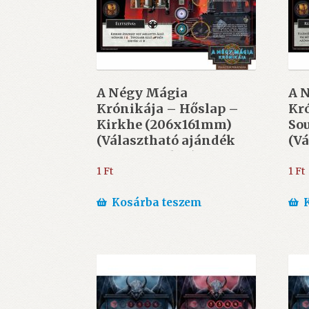
A Négy Mágia
A 
Krónikája – Hőslap –
Kr
Kirkhe (206x161mm)
So
(Választható ajándék
(Vá
10.000 Ft felett)
10.
1
Ft
1
Ft
Kosárba teszem