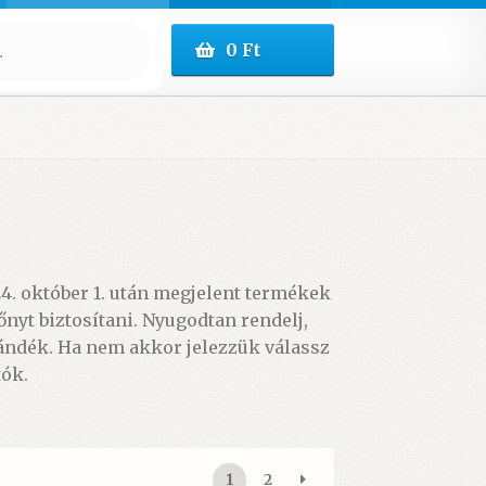
0
Ft
24. október 1. után megjelent termékek
nyt biztosítani. Nyugodtan rendelj,
jándék. Ha nem akkor jelezzük válassz
tók.
1
2