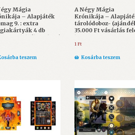
Négy Mágia
A Négy Mágia
nikája – Alapjáték
Krónikája – Alapját
mag 9. : extra
tárolódoboz- (ajándé
giakártyák 4 db
35.000 Ft vásárlás fel
2x92mm) (Választható
)
ndék 15.000 Ft felett)
1
Ft
Kosárba teszem
Kosárba teszem