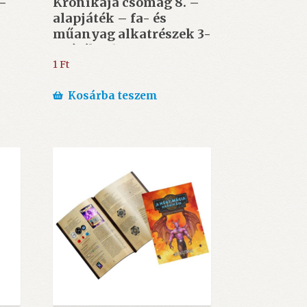
 –
Krónikája csomag 8. –
alapjáték – fa- és
műanyag alkatrészek 3-
k
4 játékoshoz
(Választható ajándék
1
Ft
50.000 Ft felett)
Kosárba teszem