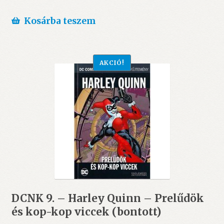
Kosárba teszem
AKCIÓ!
DCNK 9. – Harley Quinn – Prelűdök
és kop-kop viccek (bontott)