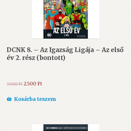
DCNK 8. – Az Igazság Ligája – Az első
év 2. rész (bontott)
Original
Current
2.500
Ft
3.000
Ft
price
price
was:
is:
Kosárba teszem
3.000 Ft.
2.500 Ft.