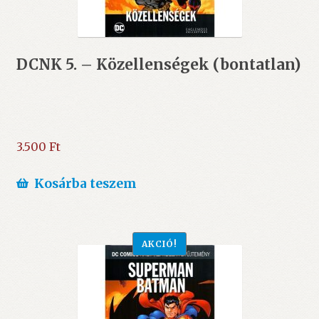
DCNK 5. – Közellenségek (bontatlan)
3.500
Ft
Kosárba teszem
AKCIÓ!