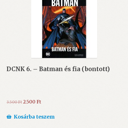
DCNK 6. – Batman és fia (bontott)
Original
Current
2.500
Ft
3.500
Ft
price
price
was:
is:
Kosárba teszem
3.500 Ft.
2.500 Ft.