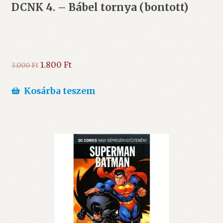
DCNK 4. – Bábel tornya (bontott)
Original
Current
1.800
Ft
3.000
Ft
price
price
was:
is:
Kosárba teszem
3.000 Ft.
1.800 Ft.