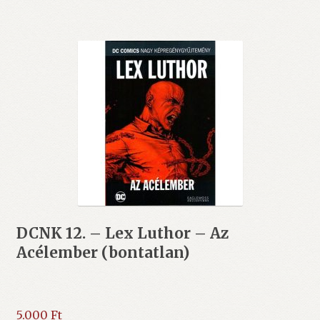
DCNK 12. – Lex Luthor – Az
Acélember (bontatlan)
5.000
Ft