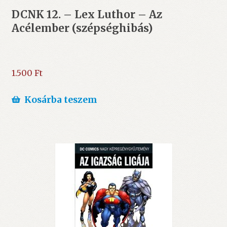
DCNK 12. – Lex Luthor – Az
Acélember (szépséghibás)
1.500
Ft
Kosárba teszem