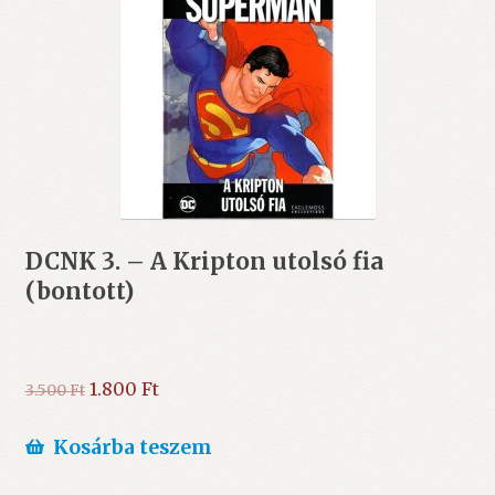
DCNK 3. – A Kripton utolsó fia
(bontott)
Original
Current
1.800
Ft
3.500
Ft
price
price
was:
is:
Kosárba teszem
3.500 Ft.
1.800 Ft.