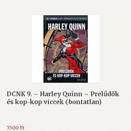
DCNK 9. – Harley Quinn – Prelűdök
és kop-kop viccek (bontatlan)
7.500
Ft