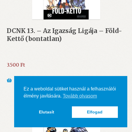
DCNK 13. – Az Igazság Ligája – Föld-
Kettő (bontatlan)
3.500
Ft
Kosárba teszem
Ez a weboldal sütiket használ a felhasználói
élmény javítására.
Tovább olvasom
AKCIÓ!
Elutasít
Elfogad