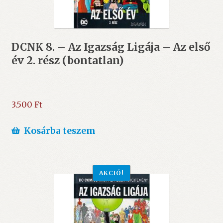
DCNK 8. – Az Igazság Ligája – Az első
év 2. rész (bontatlan)
3.500
Ft
Kosárba teszem
AKCIÓ!