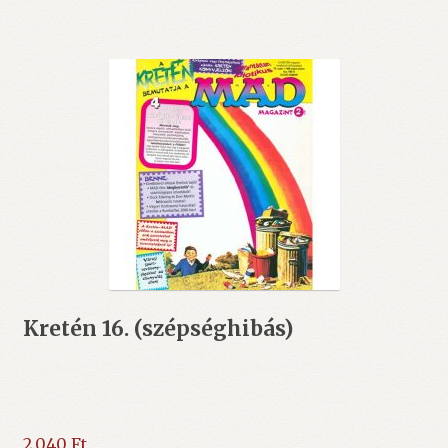
Kretén 16. (szépséghibás)
2.040
Ft