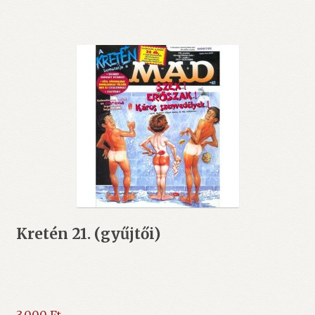
Kretén 21. (gyűjtői)