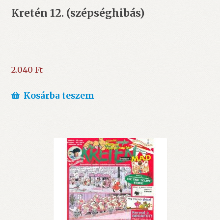
Kretén 12. (szépséghibás)
2.040
Ft
Kosárba teszem