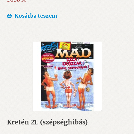
3.000
Ft
Kosárba teszem
Kretén 21. (szépséghibás)