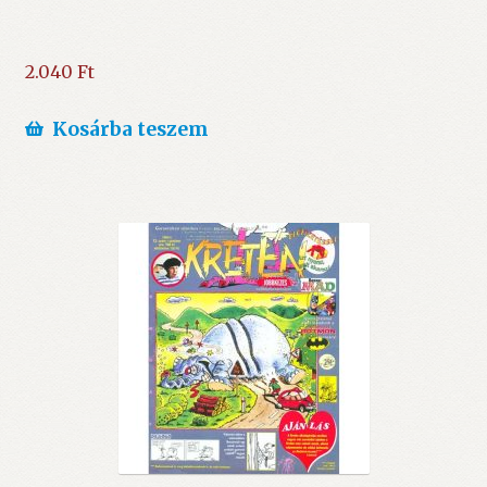
2.040
Ft
Kosárba teszem