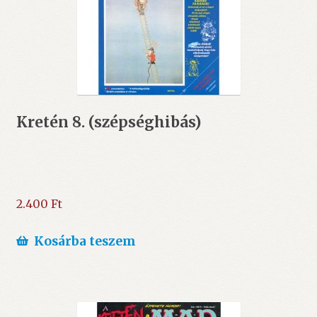
Kretén 8. (szépséghibás)
2.400
Ft
Kosárba teszem