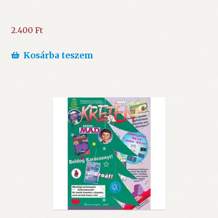
2.400
Ft
Kosárba teszem