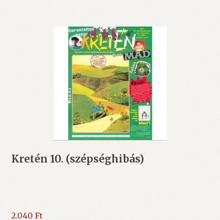
Kretén 10. (szépséghibás)
2.040
Ft