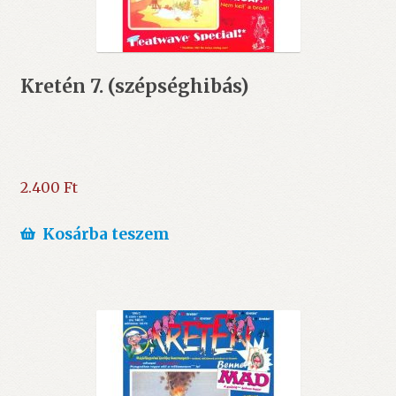
Kretén 7. (szépséghibás)
2.400
Ft
Kosárba teszem