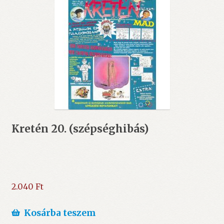
Kretén 20. (szépséghibás)
2.040
Ft
Kosárba teszem