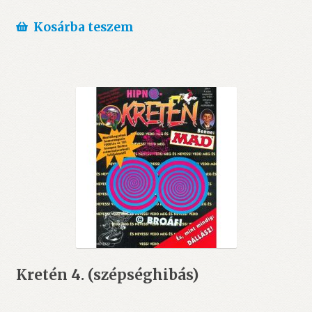
Kosárba teszem
Kretén 4. (szépséghibás)