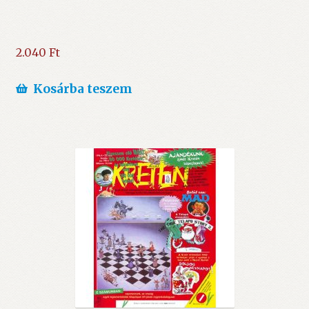
2.040
Ft
Kosárba teszem