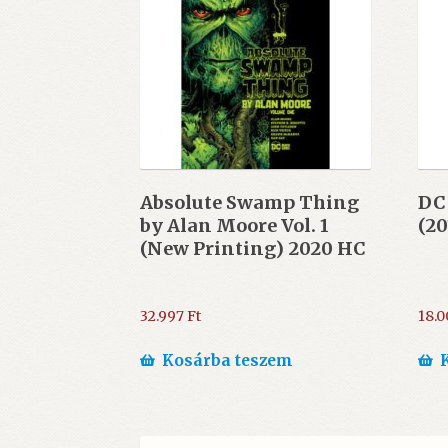
Absolute Swamp Thing
DC
by Alan Moore Vol. 1
(20
(New Printing) 2020 HC
32.997
Ft
18.
Kosárba teszem