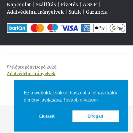
Kapcsolat
|
Szállítás
|
Fizetés
|
Á.Sz.F.
|
Adatvédelmi irányelvek
|
Sütik
|
Garancia
© KépregényDepó 2026
Adatvédelmi irányelvek
Ez a weboldal sütiket használ a felhasználói
élmény javítására.
Tovább olvasom
Elutasít
Elfogad