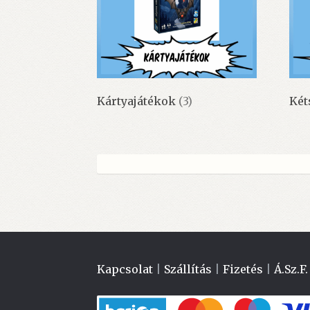
Kártyajátékok
(3)
Két
Kapcsolat
|
Szállítás
|
Fizetés
|
Á.Sz.F.