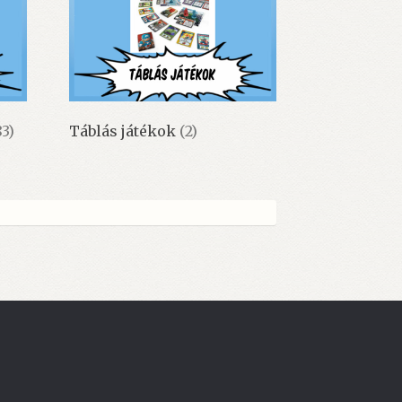
83)
Táblás játékok
(2)