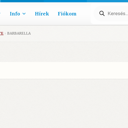
Products
search
Info
Hírek
Fiókom
TE
BARBARELLA