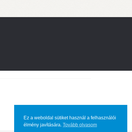
Ez a weboldal sütiket használ a felhasználói
élmény javítására.
Tovább olvasom