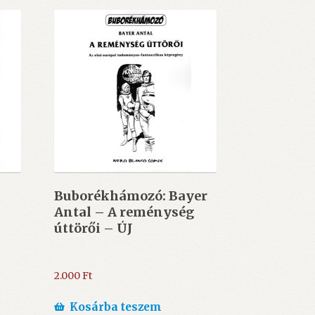
Buborékhámozó: Bayer
Antal – A reménység
úttörői – ÚJ
2.000
Ft
Kosárba teszem