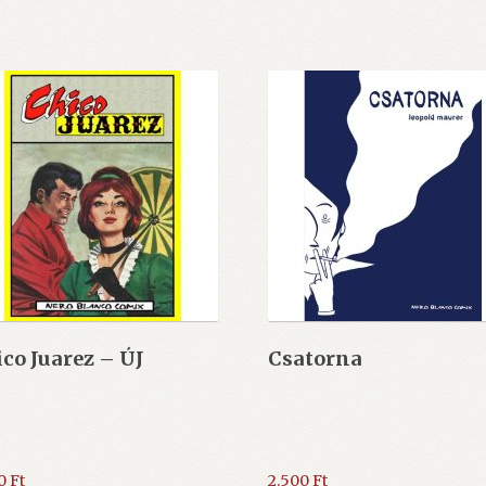
co Juarez – ÚJ
Csatorna
30
Ft
2.500
Ft