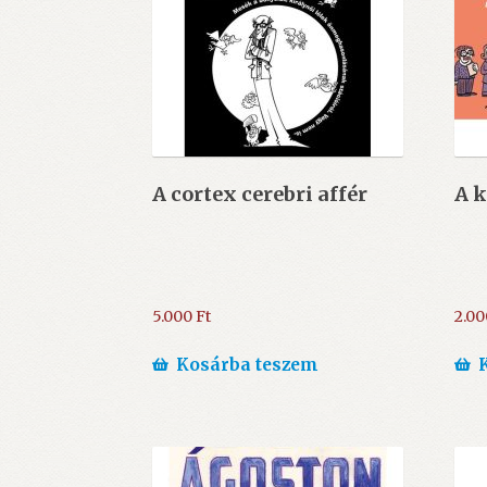
A cortex cerebri affér
A k
5.000
Ft
2.0
Kosárba teszem