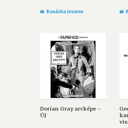
Kosárba teszem
Dorian Gray arcképe –
Ged
ÚJ
kar
vi