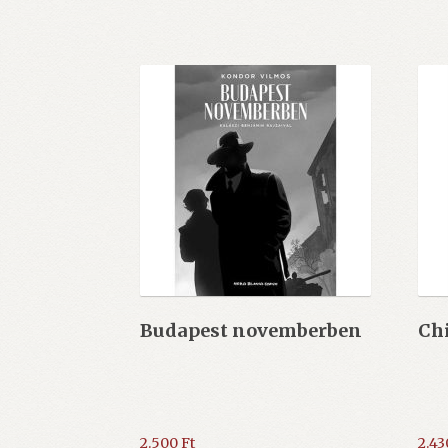
Budapest novemberben
Chi
2.500
Ft
2.4