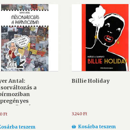
er Antal:
Billie Holiday
sorváltozás a
pírmoziban
épregényes
ertető) – ÚJ
3.240
Ft
00
Ft
Kosárba teszem
Kosárba teszem