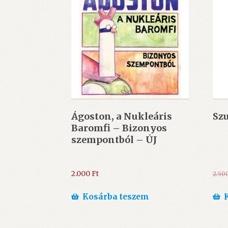
Ágoston, a Nukleáris
Szu
Baromfi – Bizonyos
szempontból – ÚJ
2.000
Ft
2.50
Kosárba teszem