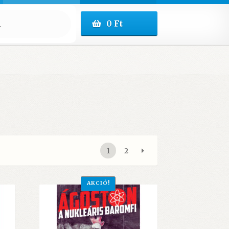
0
Ft
1
2
AKCIÓ!