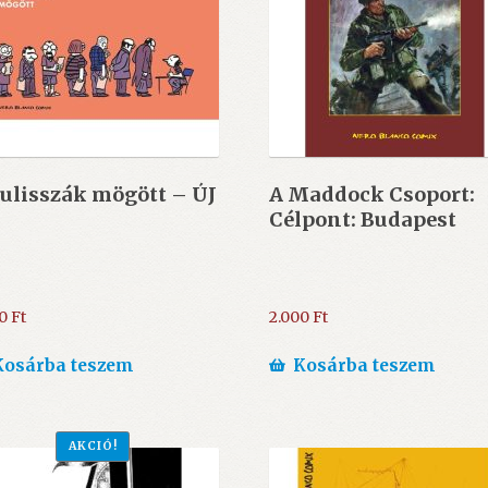
ulisszák mögött – ÚJ
A Maddock Csoport:
Célpont: Budapest
00
Ft
2.000
Ft
Kosárba teszem
Kosárba teszem
AKCIÓ!