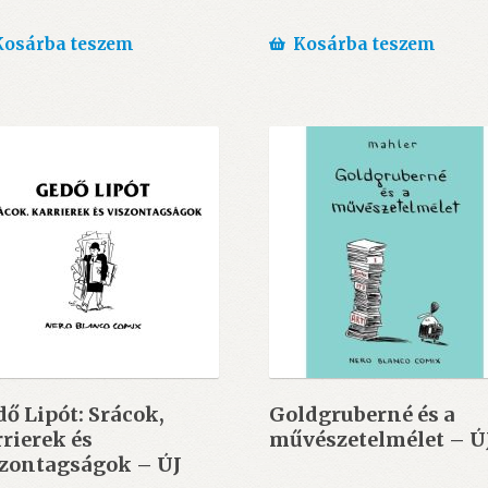
Kosárba teszem
Kosárba teszem
ő Lipót: Srácok,
Goldgruberné és a
rierek és
művészetelmélet – Ú
szontagságok – ÚJ