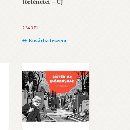
történetei – ÚJ
2.340
Ft
Kosárba teszem