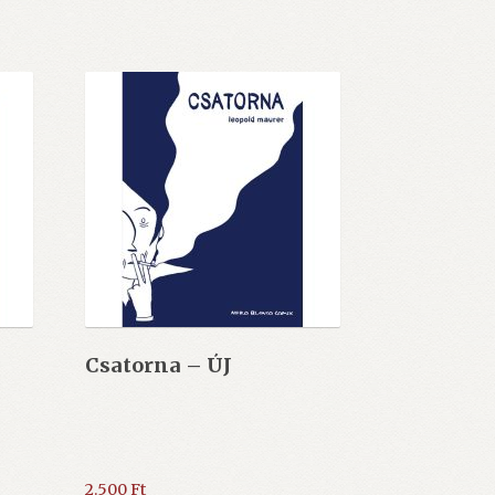
Csatorna – ÚJ
2.500
Ft