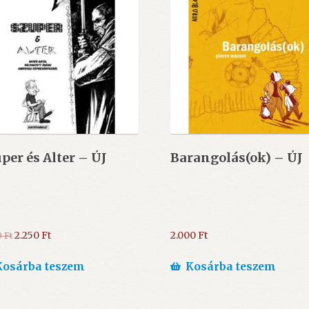
per és Alter – ÚJ
Barangolás(ok) – ÚJ
Original
Current
2.250
Ft
2.000
Ft
0
Ft
price
price
was:
is:
Kosárba teszem
Kosárba teszem
2.500 Ft.
2.250 Ft.