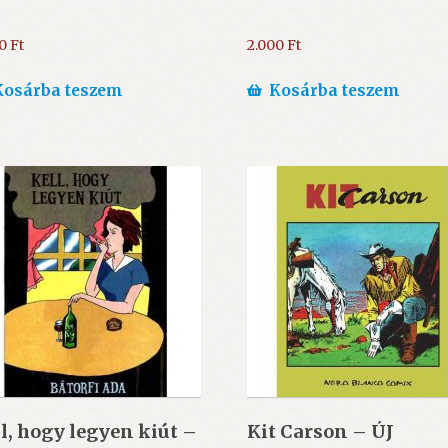
00
Ft
2.000
Ft
Kosárba teszem
Kosárba teszem
l, hogy legyen kiút –
Kit Carson – ÚJ