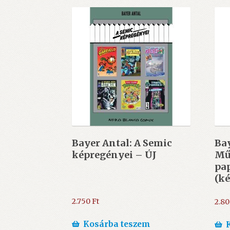
Bayer Antal: A Semic
Bay
képregényei – ÚJ
Mű
pa
(k
ism
2.750
Ft
2.8
Kosárba teszem