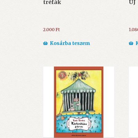
tréfák
ÚJ
2.000
Ft
1.0
Kosárba teszem