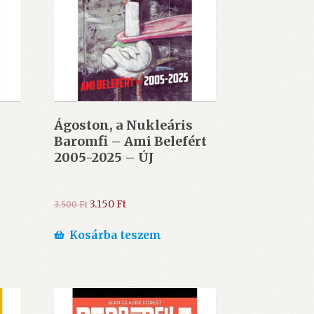
Ágoston, a Nukleáris
Baromfi – Ami Belefért
2005-2025 – ÚJ
Original
Current
3.150
Ft
3.500
Ft
price
price
was:
is:
Kosárba teszem
3.500 Ft.
3.150 Ft.