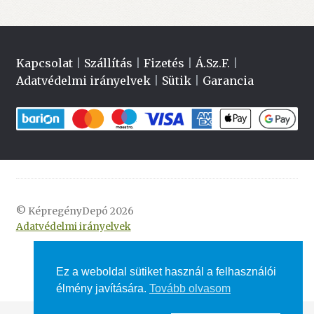
Kapcsolat
|
Szállítás
|
Fizetés
|
Á.Sz.F.
|
Adatvédelmi irányelvek
|
Sütik
|
Garancia
© KépregényDepó 2026
Adatvédelmi irányelvek
Ez a weboldal sütiket használ a felhasználói
élmény javítására.
Tovább olvasom