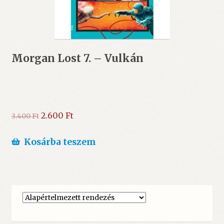
Morgan Lost 7. – Vulkán
Original
Current
2.600
Ft
3.400
Ft
price
price
was:
is:
Kosárba teszem
3.400 Ft.
2.600 Ft.