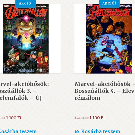
AKCIÓ!
AKCIÓ!
rvel-akcióhősök:
Marvel-akcióhősök 
szúállók 3. –
Bosszúállók 4. – Ele
elemfalók – ÚJ
rémálom
Original
Current
Original
Current
1.100
Ft
1.100
Ft
0
Ft
1.490
Ft
price
price
price
price
was:
is:
was:
is:
Kosárba teszem
Kosárba teszem