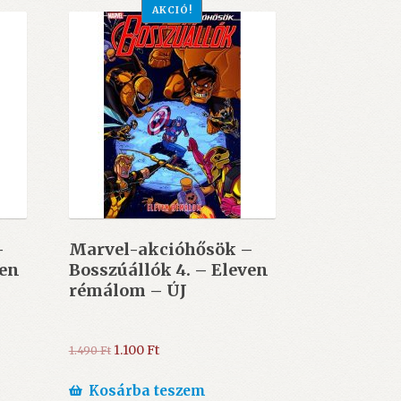
AKCIÓ!
–
Marvel-akcióhősök –
ven
Bosszúállók 4. – Eleven
rémálom – ÚJ
Original
Current
1.100
Ft
1.490
Ft
price
price
was:
is:
Kosárba teszem