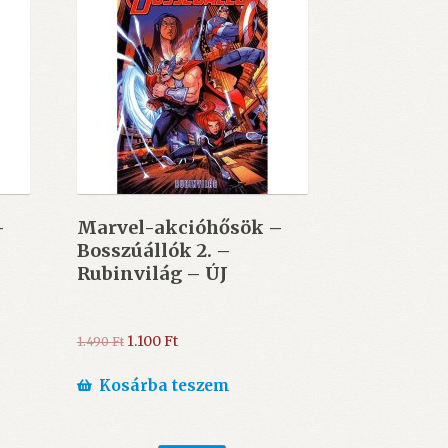
–
Marvel-akcióhősök –
Bosszúállók 2. –
Rubinvilág – ÚJ
Original
Current
1.100
Ft
1.490
Ft
price
price
was:
is:
Kosárba teszem
1.490 Ft.
1.100 Ft.