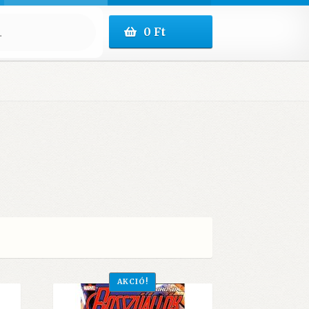
0
Ft
AKCIÓ!