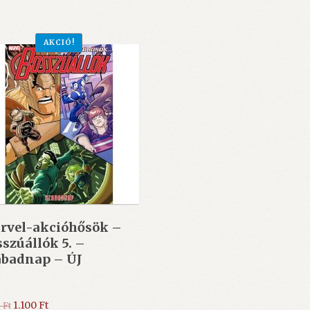
1.490 Ft.
1.100 Ft.
1.490 Ft.
1.100 Ft.
AKCIÓ!
rvel-akcióhősök –
szúállók 5. –
abadnap – ÚJ
Original
Current
1.100
Ft
0
Ft