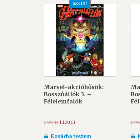
AKCIÓ!
Marvel-akcióhősök:
Ma
Bosszúállók 3. –
Bos
Félelemfalók
Fél
Original
Current
1.100
Ft
1.490
Ft
1.49
price
price
was:
is:
Kosárba teszem