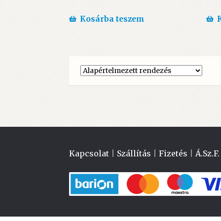
price
price
was:
is:
Kosárba teszem
1.790 Ft.
1.100 Ft.
Kapcsolat
|
Szállítás
|
Fizetés
|
Á.Sz.F.