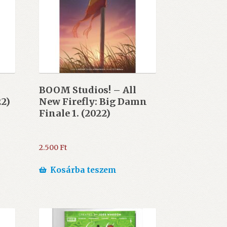
BOOM Studios! – All
22)
New Firefly: Big Damn
Finale 1. (2022)
2.500
Ft
Kosárba teszem