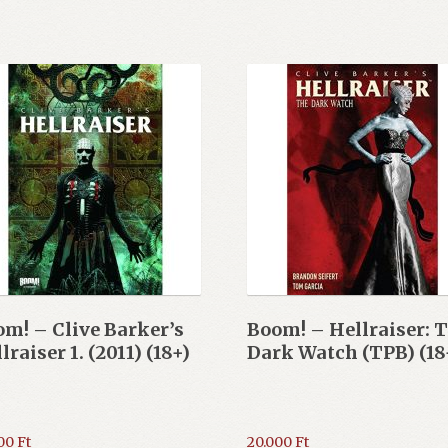
m! – Clive Barker’s
Boom! – Hellraiser: 
lraiser 1. (2011) (18+)
Dark Watch (TPB) (18
000
Ft
20.000
Ft