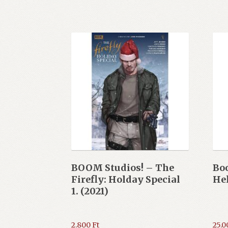
BOOM Studios! – The
Boo
Firefly: Holday Special
Hel
1. (2021)
2.800
Ft
25.