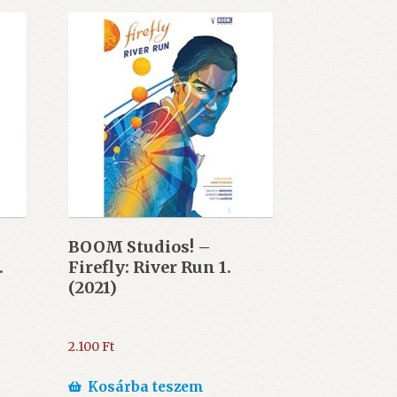
BOOM Studios! –
.
Firefly: River Run 1.
(2021)
2.100
Ft
Kosárba teszem