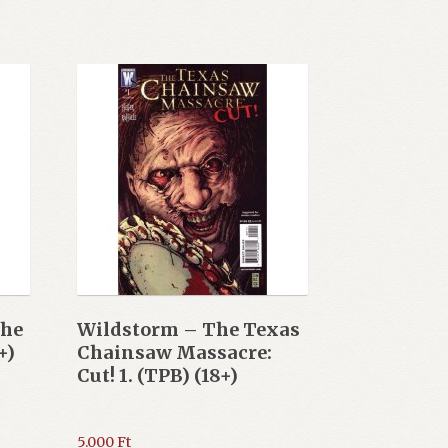
The
Wildstorm – The Texas
+)
Chainsaw Massacre:
Cut! 1. (TPB) (18+)
5.000
Ft