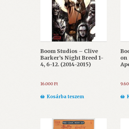
Boom Studios – Clive
Bo
Barker’s Night Breed 1-
on 
4, 6-12. (2014-2015)
Ape
16.000
Ft
9.6
Kosárba teszem