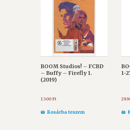
BOOM Studios! – FCBD
BOO
– Buffy – Firefly 1.
1-2
(2019)
1.500
Ft
29.
Kosárba teszem