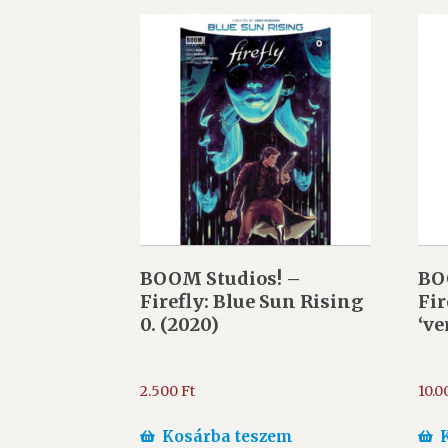
BOOM Studios! –
BO
Firefly: Blue Sun Rising
Fir
0. (2020)
‘ve
2.500
Ft
10.
Kosárba teszem