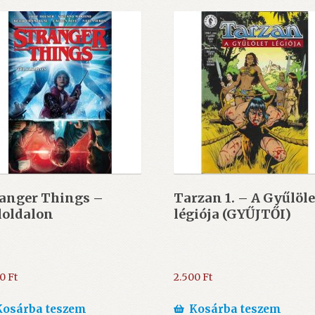
ranger Things –
Tarzan 1. – A Gyűlöle
loldalon
légiója (GYŰJTŐI)
00
Ft
2.500
Ft
Kosárba teszem
Kosárba teszem