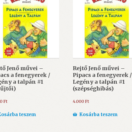
tő Jenő művei –
Rejtő Jenő művei –
acs a fenegyerek /
Pipacs a fenegyerek /
ény a talpán #1
Legény a talpán #1
űjtői)
(szépséghibás)
00
Ft
4.000
Ft
Kosárba teszem
Kosárba teszem