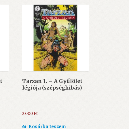
t
Tarzan 1. – A Gyűlölet
légiója (szépséghibás)
2.000
Ft
Kosárba teszem