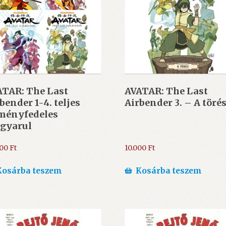
ATAR: The Last
AVATAR: The Last
bender 1-4. teljes
Airbender 3. – A töré
ményfedeles
gyarul
000
Ft
10.000
Ft
Kosárba teszem
Kosárba teszem