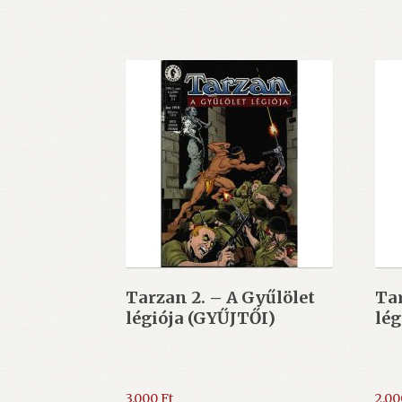
Tarzan 2. – A Gyűlölet
Tar
légiója (GYŰJTŐI)
lég
3.000
Ft
2.0