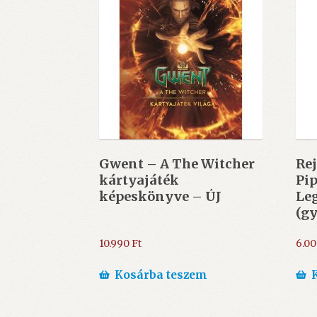
Gwent – A The Witcher
Rej
kártyajáték
Pip
képeskönyve – ÚJ
Leg
(gy
10.990
Ft
6.0
Kosárba teszem