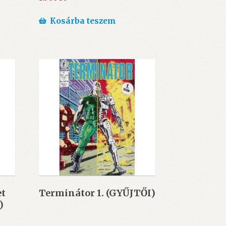
Kosárba teszem
et
Terminátor 1. (GYŰJTŐI)
)