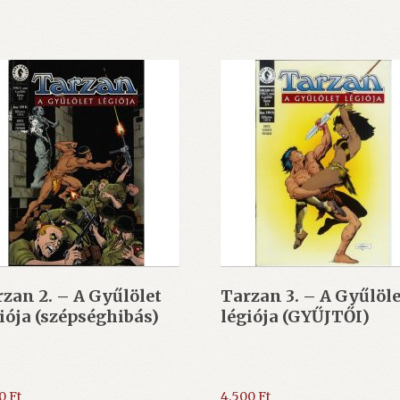
zan 2. – A Gyűlölet
Tarzan 3. – A Gyűlöle
iója (szépséghibás)
légiója (GYŰJTŐI)
00
Ft
4.500
Ft