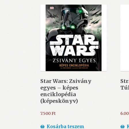
Star Wars: Zsivány
St
egyes – képes
Tú
enciklopédia
(képeskönyv)
7.500
Ft
6.0
Kosárba teszem