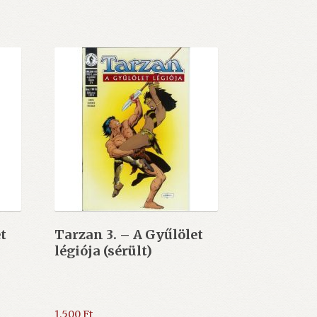
t
Tarzan 3. – A Gyűlölet
légiója (sérült)
1.500
Ft