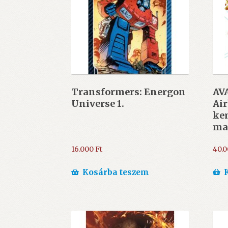
Transformers: Energon
AV
Universe 1.
Air
ke
ma
16.000
Ft
40.
Kosárba teszem