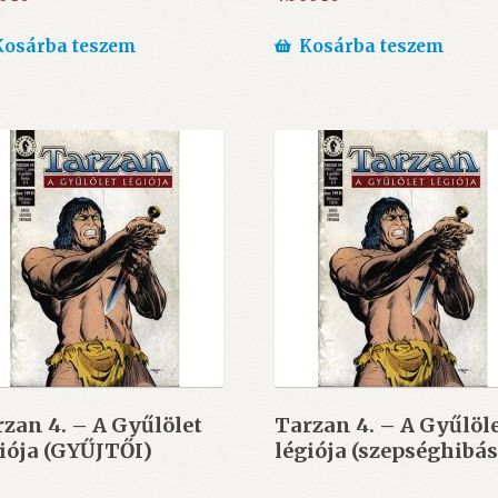
Kosárba teszem
Kosárba teszem
zan 4. – A Gyűlölet
Tarzan 4. – A Gyűlöl
iója (GYŰJTŐI)
légiója (szepséghibás