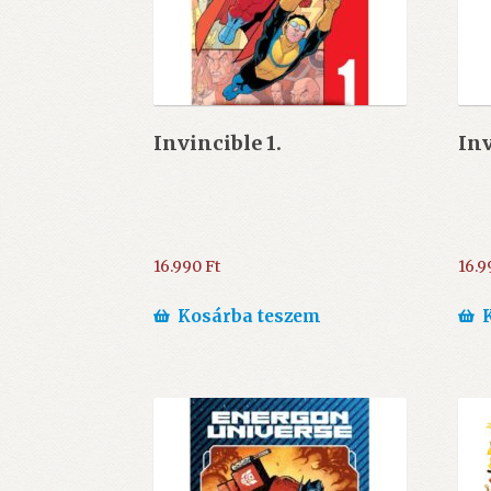
Invincible 1.
Inv
16.990
Ft
16.
Kosárba teszem