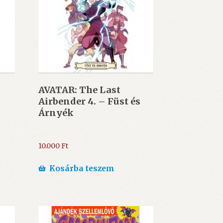
AVATAR: The Last
s
Airbender 4. – Füst és
Árnyék
10.000
Ft
Kosárba teszem