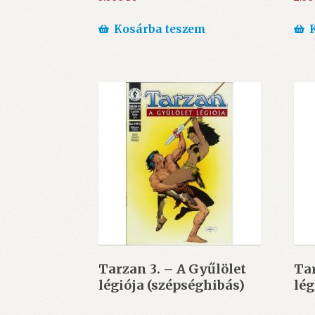
Kosárba teszem
Tarzan 3. – A Gyűlölet
Tar
légiója (szépséghibás)
lég