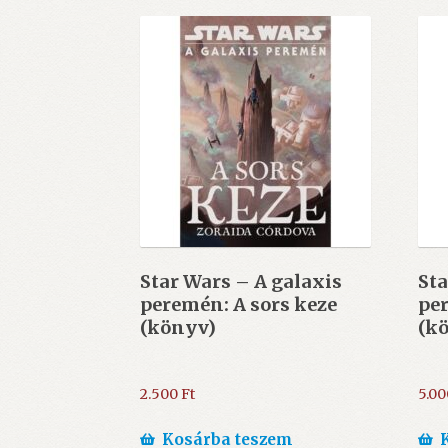
Star Wars – A galaxis
Sta
peremén: A sors keze
pe
(könyv)
(k
2.500
Ft
5.0
Kosárba teszem