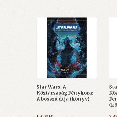
Star Wars: A
Sta
Köztársaság Fénykora:
Kö
A bosszú útja (könyv)
Fen
(k
15.000
Ft
7.5