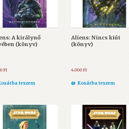
ens: A királynő
Aliens: Nincs kiút
vében (könyv)
(könyv)
00
Ft
4.000
Ft
Kosárba teszem
Kosárba teszem