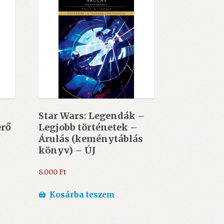
Star Wars: Legendák –
erő
Legjobb történetek –
Árulás (keménytáblás
könyv) – ÚJ
8.000
Ft
Kosárba teszem