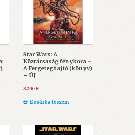
Star Wars: A
a:
Köztársaság fénykora –
)
A Fergeteghajtó (könyv)
– ÚJ
8.000
Ft
Kosárba teszem