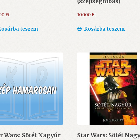
(szépséghibás)
000
Ft
10.000
Ft
Kosárba teszem
Kosárba teszem
r Wars: Sötét Nagyúr
Star Wars: Sötét Nag