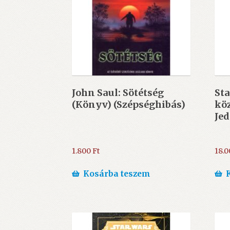
John Saul: Sötétség
Sta
(Könyv) (Szépséghibás)
köz
Jed
1.800
Ft
18.
Kosárba teszem