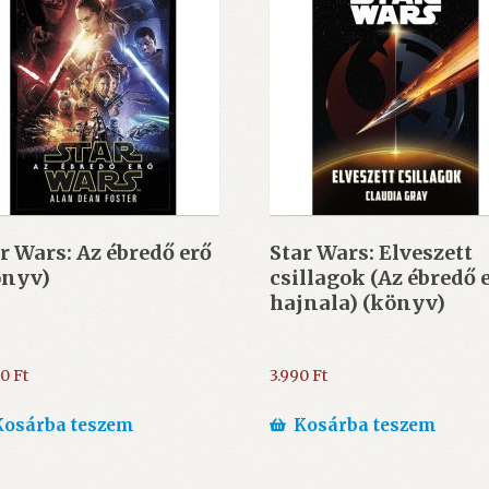
r Wars: Az ébredő erő
Star Wars: Elveszett
önyv)
csillagok (Az ébredő 
hajnala) (könyv)
00
Ft
3.990
Ft
Kosárba teszem
Kosárba teszem