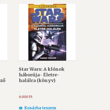
Star Wars: A klónok
háborúja- Életre-
ező
halálra (könyv)
6.000
Ft
Kosárba teszem