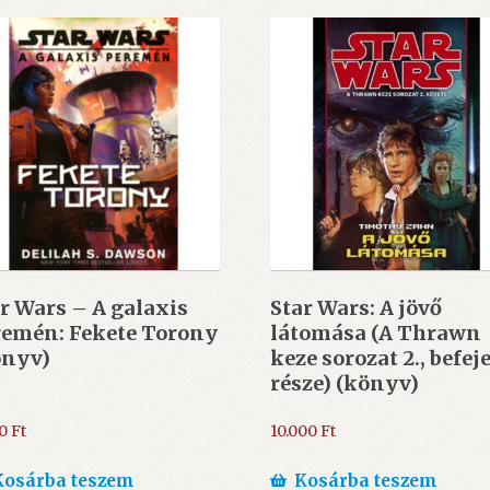
r Wars – A galaxis
Star Wars: A jövő
remén: Fekete Torony
látomása (A Thrawn
önyv)
keze sorozat 2., befej
része) (könyv)
00
Ft
10.000
Ft
Kosárba teszem
Kosárba teszem