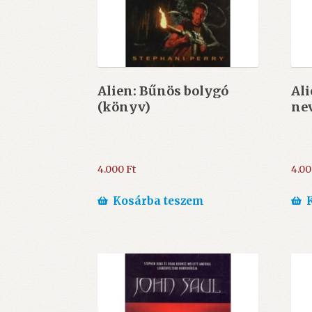
Alien: Bűnös bolygó
Ali
(könyv)
ne
4.000
Ft
4.0
Kosárba teszem