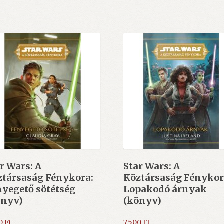
r Wars: A
Star Wars: A
ztársaság Fénykora:
Köztársaság Fénykor
yegető sötétség
Lopakodó árnyak
önyv)
(könyv)
00
Ft
7.500
Ft