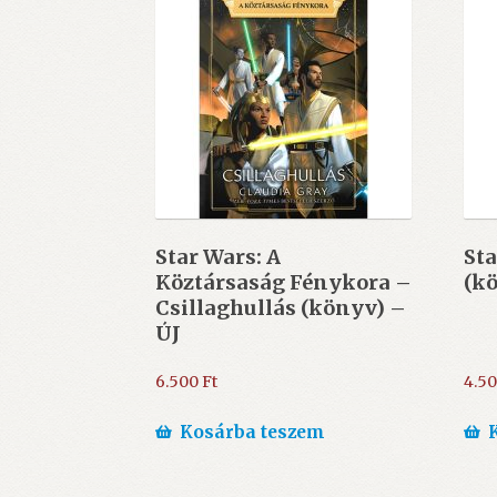
Star Wars: A
Sta
Köztársaság Fénykora –
(k
Csillaghullás (könyv) –
ÚJ
6.500
Ft
4.5
Kosárba teszem