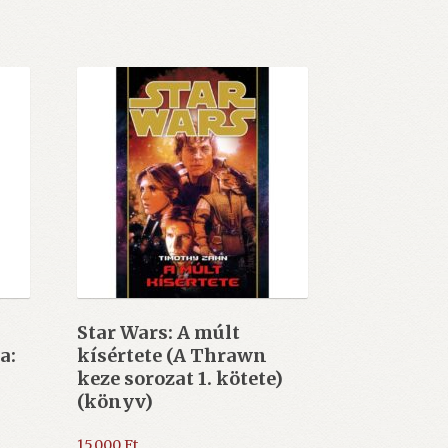
Star Wars: A múlt
a:
kísértete (A Thrawn
keze sorozat 1. kötete)
(könyv)
15.000
Ft