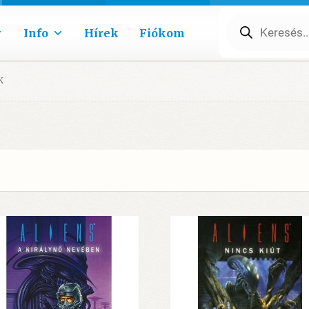
Products
search
Info
Hírek
Fiókom
K