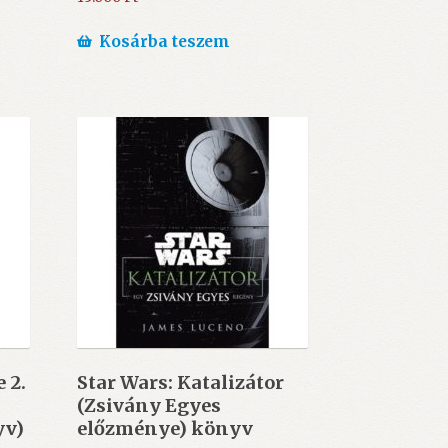
Kosárba teszem
 2.
Star Wars: Katalizátor
(Zsivány Egyes
yv)
előzménye) könyv