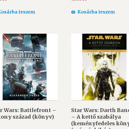
Kosárba teszem
Kosárba teszem
r Wars: Battlefront –
Star Wars: Darth Bane
kony század (könyv)
– A kettő szabálya
(keményfedeles kön