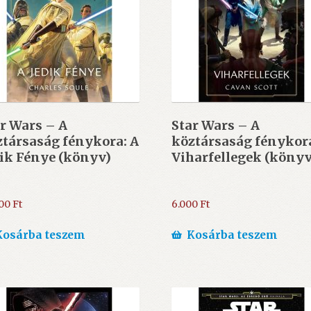
r Wars – A
Star Wars – A
társaság fénykora: A
köztársaság fénykor
ik Fénye (könyv)
Viharfellegek (könyv
000
Ft
6.000
Ft
Kosárba teszem
Kosárba teszem