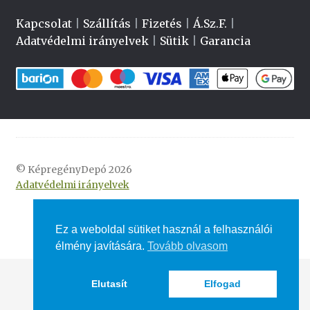
Kapcsolat
|
Szállítás
|
Fizetés
|
Á.Sz.F.
|
Adatvédelmi irányelvek
|
Sütik
|
Garancia
© KépregényDepó 2026
Adatvédelmi irányelvek
Ez a weboldal sütiket használ a felhasználói
élmény javítására.
Tovább olvasom
Elutasít
Elfogad