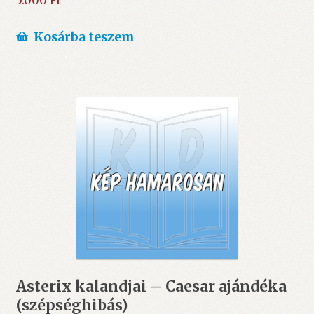
5.000
Ft
Kosárba teszem
Asterix kalandjai – Caesar ajándéka
(szépséghibás)