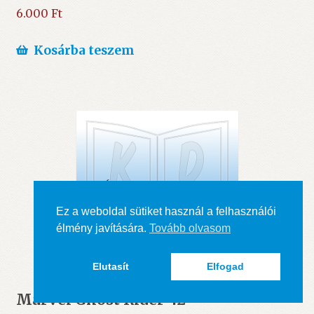
6.000
Ft
Kosárba teszem
Ez a weboldal sütiket használ a felhasználói
élmény javítására.
Tovább olvasom
Elutasít
Elfogad
Marvel Ghost Rider 42