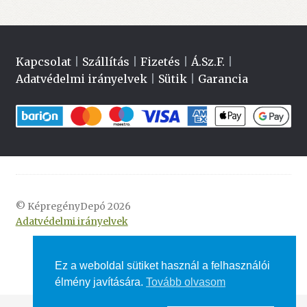
Kapcsolat
|
Szállítás
|
Fizetés
|
Á.Sz.F.
|
Adatvédelmi irányelvek
|
Sütik
|
Garancia
© KépregényDepó 2026
Adatvédelmi irányelvek
Ez a weboldal sütiket használ a felhasználói
élmény javítására.
Tovább olvasom