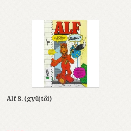
Alf 8. (gyűjtői)