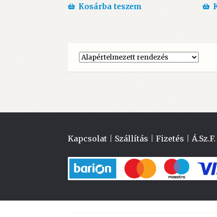
Kosárba teszem
Kapcsolat
|
Szállítás
|
Fizetés
|
Á.Sz.F.