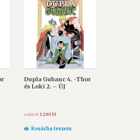
or
Dupla Gubanc 4. -Thor
és Loki 2. – ÚJ
Original
Current
1.290
Ft
1.490
Ft
price
price
was:
is:
Kosárba teszem
1.490 Ft.
1.290 Ft.