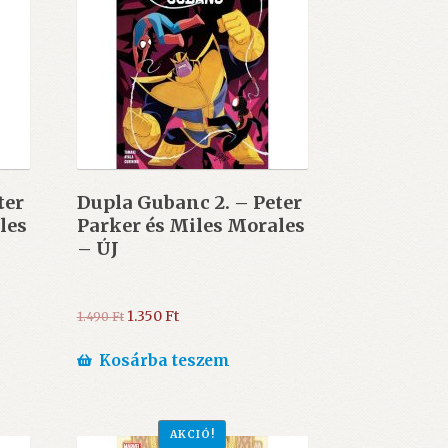
ter
Dupla Gubanc 2. – Peter
les
Parker és Miles Morales
– ÚJ
Original
Current
1.350
Ft
1.490
Ft
price
price
was:
is:
Kosárba teszem
1.490 Ft.
1.350 Ft.
AKCIÓ!