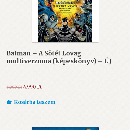
Batman – A Sötét Lovag
multiverzuma (képeskönyv) – ÚJ
Original
Current
4.990
Ft
5.999
Ft
price
price
was:
is:
Kosárba teszem
5.999 Ft.
4.990 Ft.