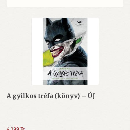
A gyilkos tréfa (könyv) – ÚJ
4.299
Ft