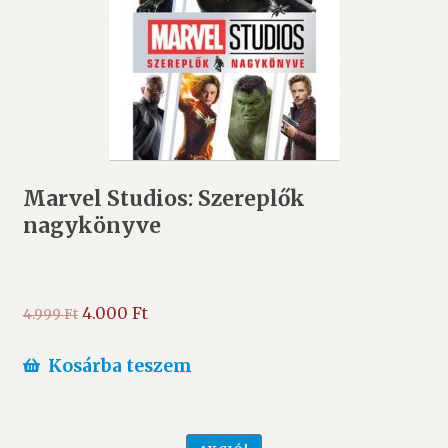
Marvel Studios: Szereplők
nagykönyve
Original
Current
4.000
Ft
4.999
Ft
price
price
was:
is:
Kosárba teszem
4.999 Ft.
4.000 Ft.