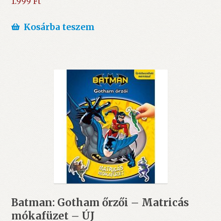
1.999
Ft
Kosárba teszem
Batman: Gotham őrzői – Matricás
mókafüzet – ÚJ