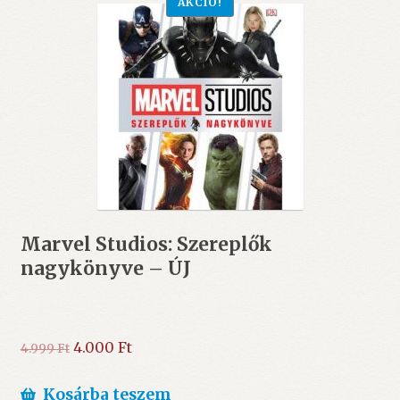
AKCIÓ!
Marvel Studios: Szereplők
nagykönyve – ÚJ
Original
Current
4.000
Ft
4.999
Ft
price
price
was:
is:
Kosárba teszem