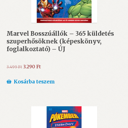
Marvel Bosszúállók – 365 küldetés
szuperhősöknek (képeskönyv,
foglalkoztató) – ÚJ
Original
Current
3.290
Ft
3.499
Ft
price
price
was:
is:
Kosárba teszem
3.499 Ft.
3.290 Ft.