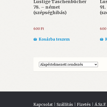
Lustige Taschenbücher
Lu
78. – német
91.
(szépséghibás)
(sz
600
Ft
600
Kosárba teszem
Kapcsolat
|
Szállítás
|
Fizetés
|
Á.Sz.F.