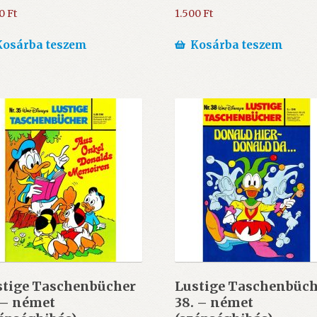
00
Ft
1.500
Ft
Kosárba teszem
Kosárba teszem
stige Taschenbücher
Lustige Taschenbüch
 – német
38. – német