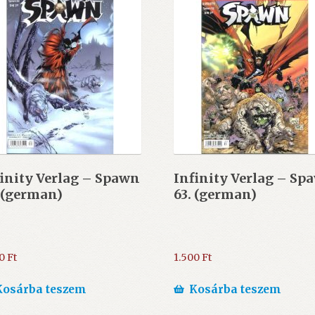
inity Verlag – Spawn
Infinity Verlag – Sp
 (german)
63. (german)
00
Ft
1.500
Ft
Kosárba teszem
Kosárba teszem