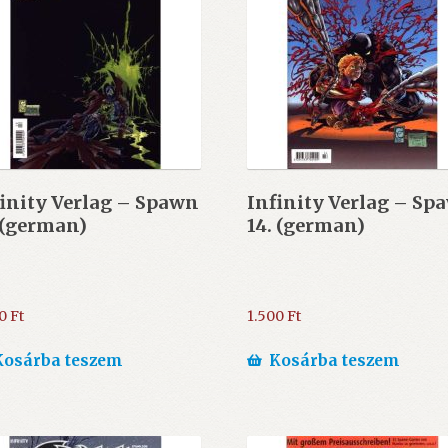
inity Verlag – Spawn
Infinity Verlag – Sp
 (german)
14. (german)
00
Ft
1.500
Ft
Kosárba teszem
Kosárba teszem