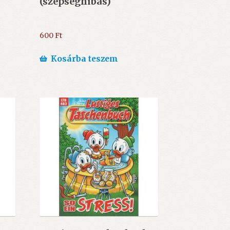
(szépséghibás)
600
Ft
Kosárba teszem