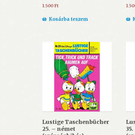
1.500
Ft
1.5
Kosárba teszem
Lustige Taschenbücher
Lu
25. – német
35.