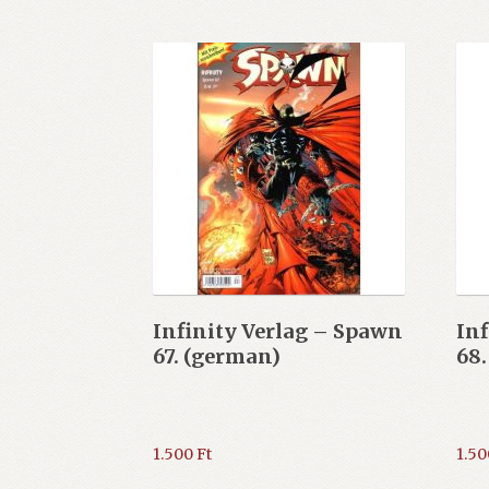
Infinity Verlag – Spawn
Inf
67. (german)
68.
1.500
Ft
1.5