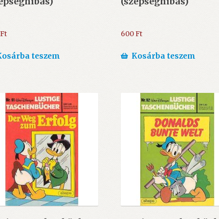
épséghibás)
(szépséghibás)
Ft
600
Ft
Kosárba teszem
Kosárba teszem