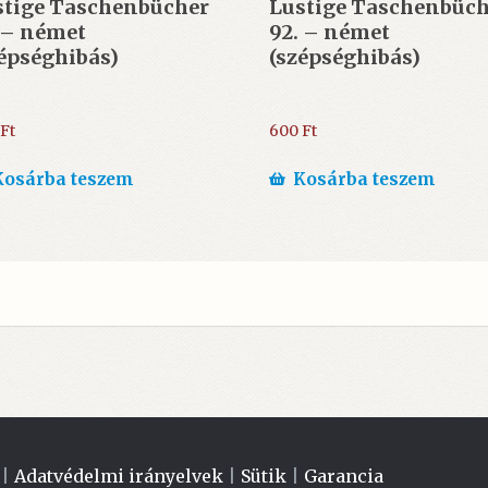
stige Taschenbücher
Lustige Taschenbüch
 – német
92. – német
épséghibás)
(szépséghibás)
Ft
600
Ft
Kosárba teszem
Kosárba teszem
|
Adatvédelmi irányelvek
|
Sütik
|
Garancia