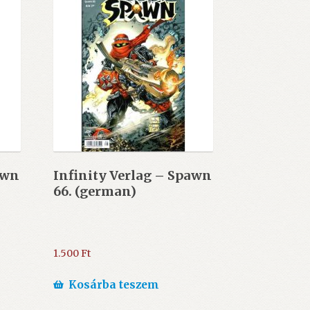
awn
Infinity Verlag – Spawn
66. (german)
1.500
Ft
Kosárba teszem