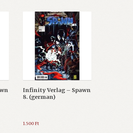
awn
Infinity Verlag – Spawn
8. (german)
1.500
Ft