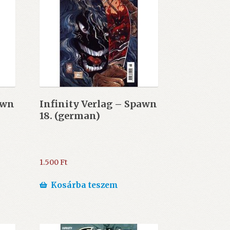
awn
Infinity Verlag – Spawn
18. (german)
1.500
Ft
Kosárba teszem