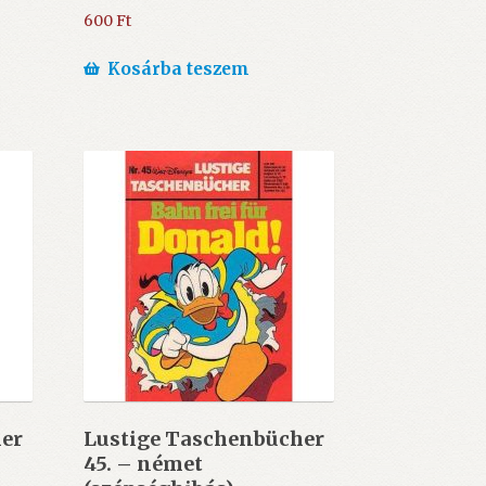
600
Ft
Kosárba teszem
er
Lustige Taschenbücher
45. – német