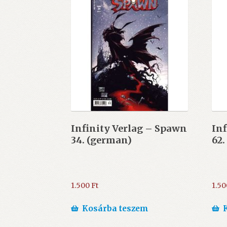
Infinity Verlag – Spawn
Inf
34. (german)
62.
1.500
Ft
1.5
Kosárba teszem