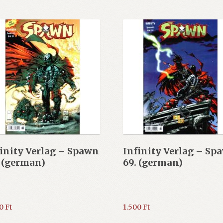
inity Verlag – Spawn
Infinity Verlag – Sp
 (german)
69. (german)
00
Ft
1.500
Ft