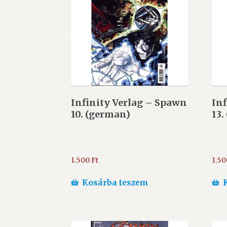
Infinity Verlag – Spawn
Inf
10. (german)
13.
1.500
Ft
1.5
Kosárba teszem