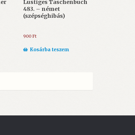
er
Lustiges Taschenbuch
483. – német
(szépséghibás)
900
Ft
Kosárba teszem