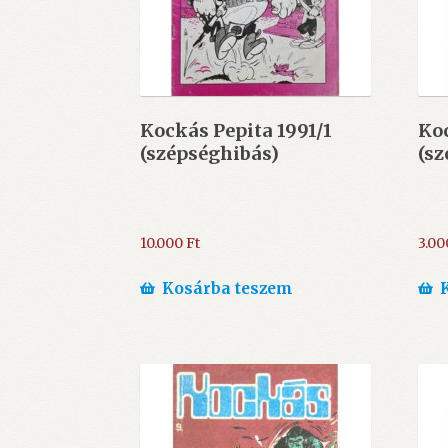
Kockás Pepita 1991/1
Koc
(szépséghibás)
(sz
10.000
Ft
3.0
Kosárba teszem