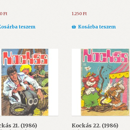
00
Ft
1.250
Ft
Kosárba teszem
Kosárba teszem
kás 21. (1986)
Kockás 22. (1986)