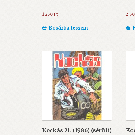
1.250
Ft
2.5
Kosárba teszem
Kockás 21. (1986) (sérült)
Koc