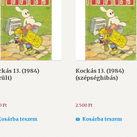
kás 13. (1984)
Kockás 13. (1984)
rült)
(szépséghibás)
0
Ft
2.500
Ft
Kosárba teszem
Kosárba teszem