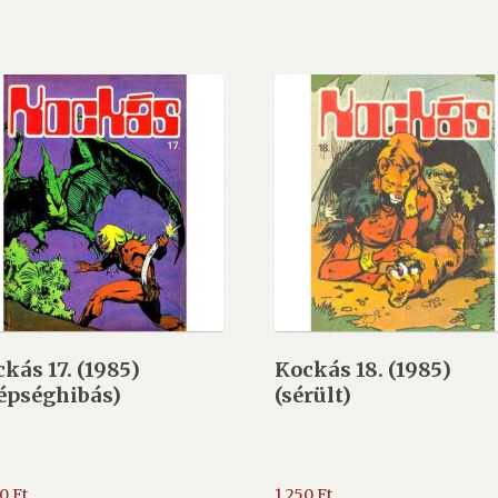
kás 17. (1985)
Kockás 18. (1985)
épséghibás)
(sérült)
00
Ft
1.250
Ft