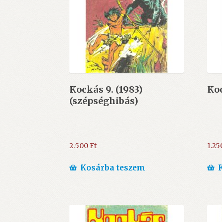
Kockás 9. (1983)
Koc
(szépséghibás)
2.500
Ft
1.25
Kosárba teszem