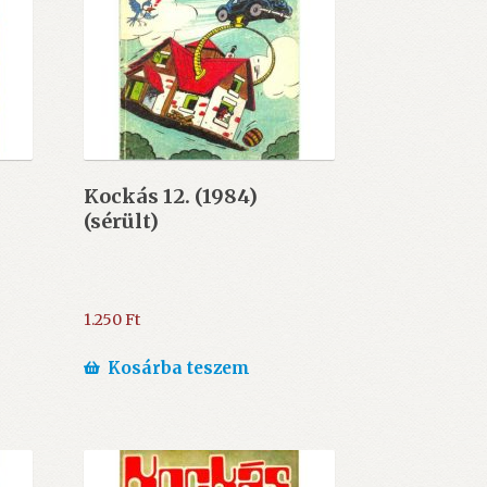
Kockás 12. (1984)
(sérült)
1.250
Ft
Kosárba teszem