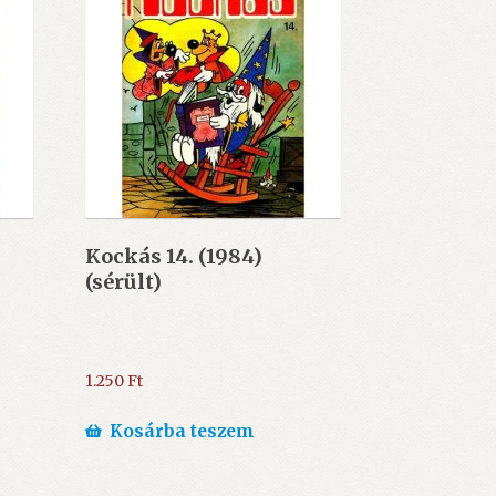
Kockás 14. (1984)
(sérült)
1.250
Ft
Kosárba teszem