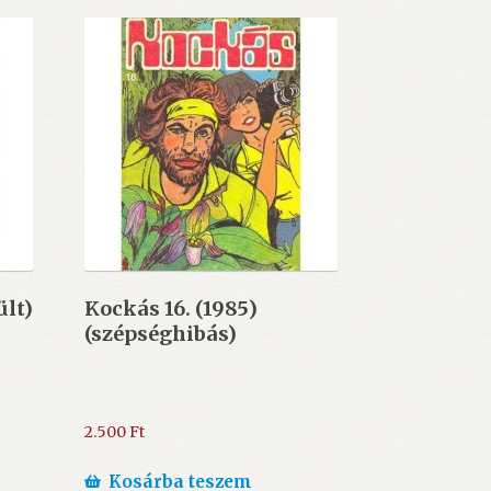
ült)
Kockás 16. (1985)
(szépséghibás)
2.500
Ft
Kosárba teszem