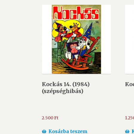
Kockás 14. (1984)
Koc
(szépséghibás)
2.500
Ft
1.25
Kosárba teszem