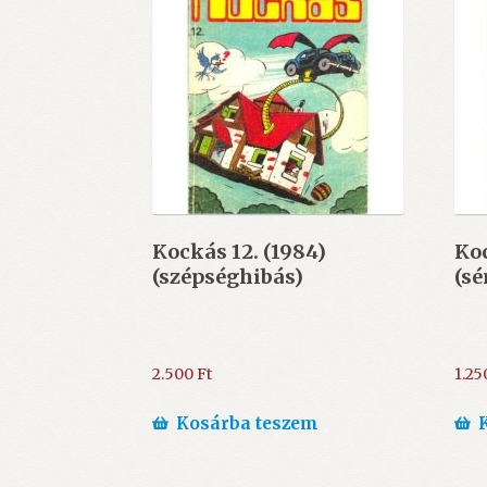
Kockás 12. (1984)
Koc
(szépséghibás)
(sé
2.500
Ft
1.25
Kosárba teszem