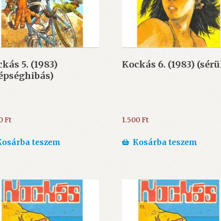
kás 5. (1983)
Kockás 6. (1983) (sérü
épséghibás)
00
Ft
1.500
Ft
Kosárba teszem
Kosárba teszem