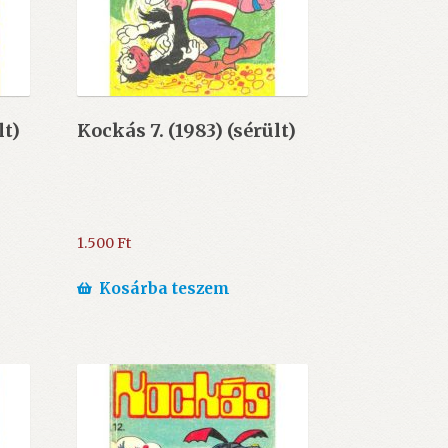
lt)
Kockás 7. (1983) (sérült)
1.500
Ft
Kosárba teszem