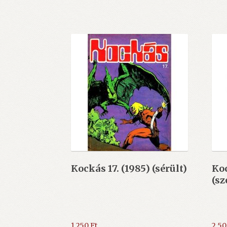
Kockás 17. (1985) (sérült)
Koc
(sz
1.250
Ft
2.5