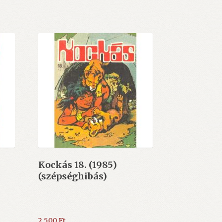
Kockás 18. (1985)
(szépséghibás)
2.500
Ft