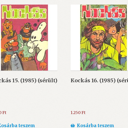
kás 15. (1985) (sérült)
Kockás 16. (1985) (sér
0
Ft
1.250
Ft
Kosárba teszem
Kosárba teszem