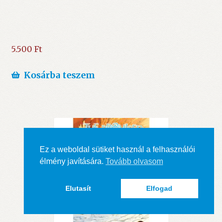
5.500
Ft
Kosárba teszem
Ez a weboldal sütiket használ a felhasználói
élmény javítására.
Tovább olvasom
Elutasít
Elfogad