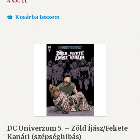
4.450
Ft
Kosárba teszem
DC Univerzum 5. – Zöld Íjász/Fekete
Kanári (szépséghibás)