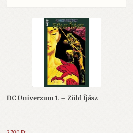
DC Univerzum 1. – Zöld Íjász
2.700
Ft