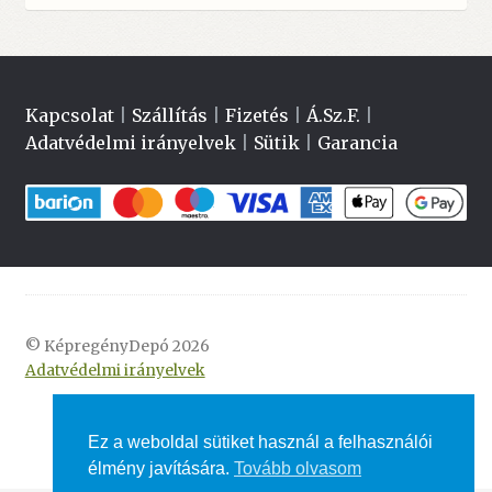
Kapcsolat
|
Szállítás
|
Fizetés
|
Á.Sz.F.
|
Adatvédelmi irányelvek
|
Sütik
|
Garancia
© KépregényDepó 2026
Adatvédelmi irányelvek
Ez a weboldal sütiket használ a felhasználói
élmény javítására.
Tovább olvasom