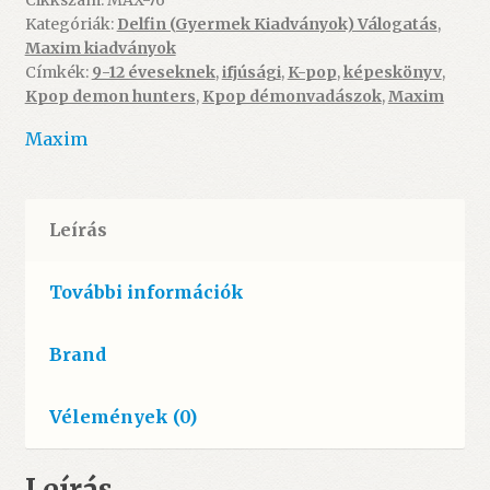
Cikkszám:
MAX-76
Kategóriák:
Delfin (Gyermek Kiadványok) Válogatás
,
hivatalos
Maxim kiadványok
ifjúsági
Címkék:
9-12 éveseknek
,
ifjúsági
,
K-pop
,
képeskönyv
,
regény
Kpop demon hunters
,
Kpop démonvadászok
,
Maxim
-
ÚJ
Maxim
mennyiség
Leírás
További információk
Brand
Vélemények (0)
Leírás