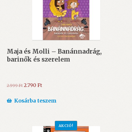
Maja és Molli – Banánnadrág,
barinők és szerelem
Original
Current
2.790
Ft
2.999
Ft
price
price
was:
is:
Kosárba teszem
2.999 Ft.
2.790 Ft.
AKCIÓ!