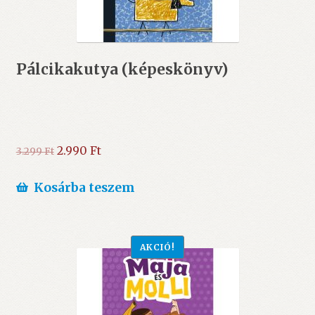
Pálcikakutya (képeskönyv)
Original
Current
2.990
Ft
3.299
Ft
price
price
was:
is:
Kosárba teszem
3.299 Ft.
2.990 Ft.
AKCIÓ!