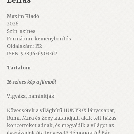
Maxim Kiadó
2026
Szín: színes
Formátum: keményborítós
Oldalszám: 152
ISBN:
9789636903367
Tartalom
16 színes kép a filmből
Vigyázz, hamisítják!
Kövessétek a világhírű HUNTR/X lánycsapat,
Rumi, Mira és Zoey kalandjait, akik telt házas
koncerteket adnak, és megvédik a világot az
évszázadok óta fenyegető démonoktól! Bár