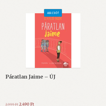
AKCIÓ!
Páratlan Jaime – ÚJ
Original
Current
2.490
Ft
2.999
Ft