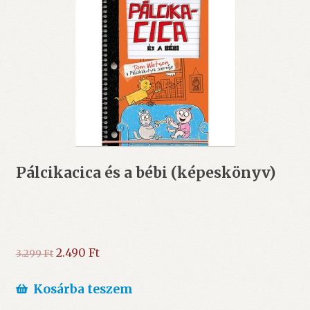
Pálcikacica és a bébi (képeskönyv)
Original
Current
2.490
Ft
3.299
Ft
price
price
was:
is:
Kosárba teszem
3.299 Ft.
2.490 Ft.