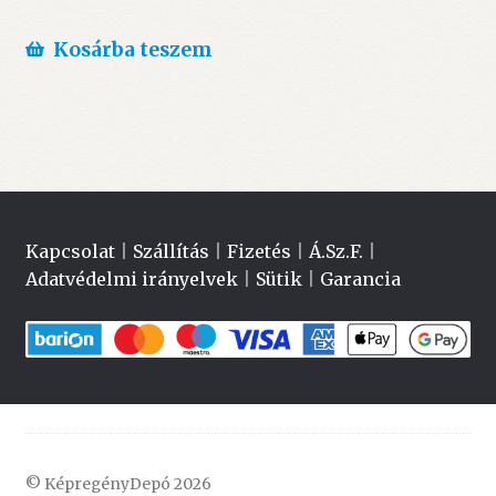
price
price
was:
is:
Kosárba teszem
2.999 Ft.
2.490 Ft.
Kapcsolat
|
Szállítás
|
Fizetés
|
Á.Sz.F.
|
Adatvédelmi irányelvek
|
Sütik
|
Garancia
© KépregényDepó 2026