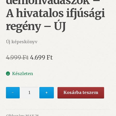
démonvadászok –
A hivatalos ifjúsági
regény – ÚJ
Új képeskönyv
Original
Current
4.999
Ft
4.699
Ft
price
price
Készleten
was:
is:
4.999 Ft.
4.699 Ft.
K-
-
+
Kosárba teszem
pop
démonvadászok
–
A