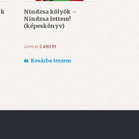
nk
Nindzsa kölyök –
Nindzsa lettem!
(képeskönyv)
Original
Current
2.490
Ft
2.799
Ft
price
price
was:
is:
Kosárba teszem
2.799 Ft.
2.490 Ft.