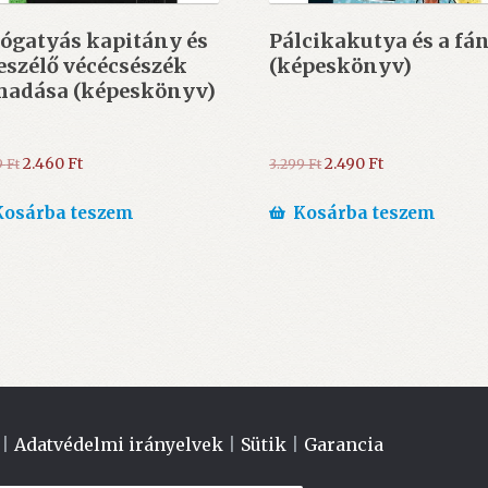
ógatyás ​kapitány és
Pálcikakutya és a fá
eszélő vécécsészék
(képeskönyv)
madása (képeskönyv)
Original
Current
Original
Current
2.460
Ft
2.490
Ft
9
Ft
3.299
Ft
price
price
price
price
was:
is:
was:
is:
Kosárba teszem
Kosárba teszem
3.599 Ft.
2.460 Ft.
3.299 Ft.
2.490 Ft.
|
Adatvédelmi irányelvek
|
Sütik
|
Garancia