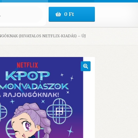
0
Ft
GÓKNAK (HIVATALOS NETFLIX-KIADÁS) – ÚJ
🔍