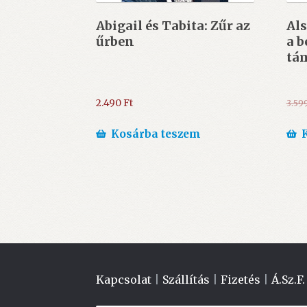
Abigail és Tabita: Zűr az
Als
űrben
a b
tá
2.490
Ft
3.59
Kosárba teszem
Kapcsolat
|
Szállítás
|
Fizetés
|
Á.Sz.F.