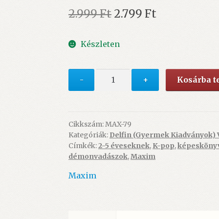
Original
Current
2.999
Ft
2.799
Ft
price
price
Készleten
was:
is:
2.999 Ft.
2.799 Ft.
K-
-
+
Kosárba 
pop
démonvadászok
–
A
Cikkszám:
MAX-79
Kategóriák:
Delfin (Gyermek Kiadványok) 
rajongóknak
Címkék:
2-5 éveseknek
,
K-pop
,
képesköny
(hivatalos
démonvadászok
,
Maxim
Netflix-
kiadás)
Maxim
-
ÚJ
mennyiség