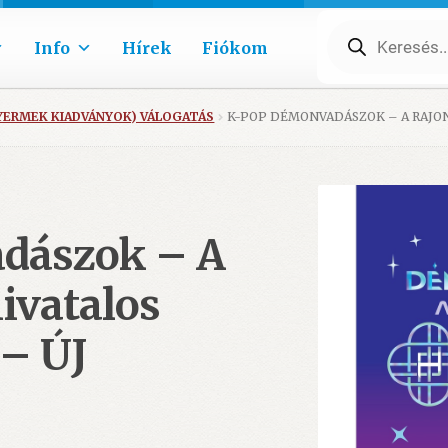
Products
search
Info
Hírek
Fiókom
GYERMEK KIADVÁNYOK) VÁLOGATÁS
K-POP DÉMONVADÁSZOK – A RAJON
dászok – A
ivatalos
 – ÚJ