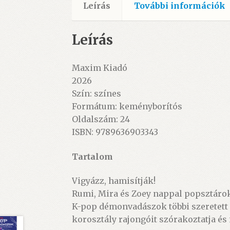
Leírás
További információk
Leírás
Maxim Kiadó
2026
Szín: színes
Formátum: keményborítós
Oldalszám: 24
ISBN: 9789636903343
Tartalom
Vigyázz, hamisítják!
Rumi, Mira és Zoey nappal popsztárok,
K-pop démonvadászok többi szeretett k
korosztály rajongóit szórakoztatja é