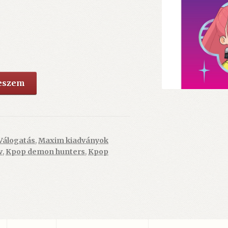
teszem
Válogatás
,
Maxim kiadványok
v
,
Kpop demon hunters
,
Kpop