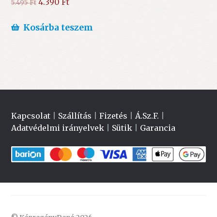
Original
Current
4.390
Ft
5.495
Ft
price
price
was:
is:
Kosárba teszem
5.495 Ft.
4.390 Ft.
Kapcsolat
|
Szállítás
|
Fizetés
|
Á.Sz.F.
|
Adatvédelmi irányelvek
|
Sütik
|
Garancia