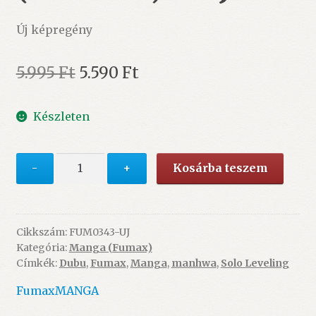
Új képregény
Original
Current
5.995
Ft
5.590
Ft
price
price
Készleten
was:
is:
5.995 Ft.
5.590 Ft.
Solo
-
+
Kosárba teszem
Leveling
6.
(Manhwa)
–
Cikkszám:
FUM0343-UJ
Kategória:
Manga (Fumax)
ÚJ
Címkék:
Dubu
,
Fumax
,
Manga
,
manhwa
,
Solo Leveling
mennyiség
Fumax
MANGA