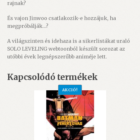
rajnak?
És vajon Jinwoo csatlakozik-e hozzájuk, ha
megpróbálják…?
A világszinten és idehaza is a sikerlistákat uraló
SOLO LEVELING webtoonból készült sorozat az
utóbbi évek legnépszerűbb animéje lett.
Kapcsolódó termékek
AKCIÓ!