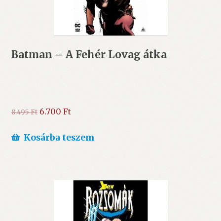
Batman – A Fehér Lovag átka
Original
Current
6.700
Ft
8.495
Ft
price
price
was:
is:
Kosárba teszem
8.495 Ft.
6.700 Ft.