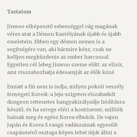
Tartalom
Jinwoo elképesztő sebességgel vág magának
véres utat a Démon Kastélyának újabb és újabb
emeletein. Ebben egy démon nemes is a
segítségére van, aki bármire kész, csak ne
kelljen megküzdenie az ember harcossal.
Egyetlen cél lebeg Jinwoo szeme előtt: az elixír,
ami visszahozhatja édesanyját az élők közé.
Emiatt a fiú nem is tudja, milyen pokoli veszély
fenyegeti Koreát: a Jeju-szigeten elszabadult
dungeon rettenetes hangyakirálynője hódításra
készül, és ha serege eléri a kontinenst, milliók
halnak meg és egész Korea elbukik. De vajon
Japán és Korea S rangú vadászainak egyesült
csapásmérő osztaga képes lehet útját állni a