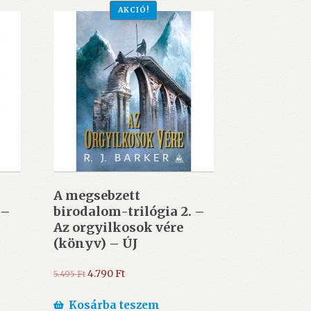
AKCIÓ!
A megsebzett
 –
birodalom-trilógia 2. –
Az orgyilkosok vére
(könyv) – ÚJ
Original
Current
4.790
Ft
5.495
Ft
price
price
was:
is:
Kosárba teszem