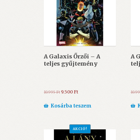
A Galaxis Őrzői – A
A G
teljes gyűjtemény
tel
Original
Current
9.500
Ft
10.995
Ft
10.9
price
price
was:
is:
Kosárba teszem
10.995 Ft.
9.500 Ft.
AKCIÓ!