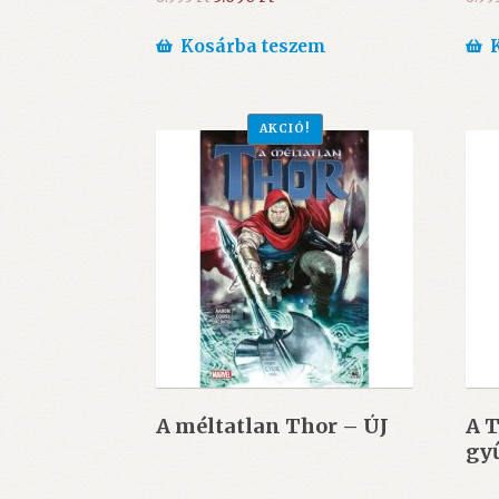
price
price
was:
is:
Kosárba teszem
6.995 Ft.
5.690 Ft.
AKCIÓ!
A méltatlan Thor – ÚJ
A T
gy