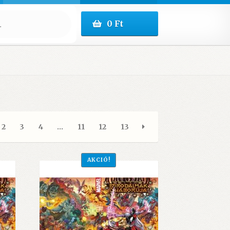
0
Ft
2
3
4
…
11
12
13
AKCIÓ!