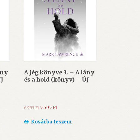
ány
A jég könyve 3. – A lány
ÚJ
és a hold (könyv) – ÚJ
Original
Current
5.595
Ft
6.995
Ft
price
price
was:
is:
Kosárba teszem
6.995 Ft.
5.595 Ft.