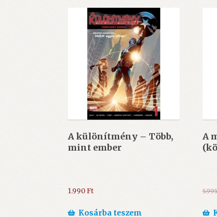
A különítmény – Több,
A ​
mint ember
(k
1.990
Ft
5.99
Kosárba teszem