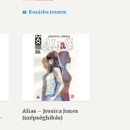
price
price
was:
is:
Kosárba teszem
6.995 Ft.
5.990 Ft.
Alias – Jessica Jones
–
(szépséghibás)