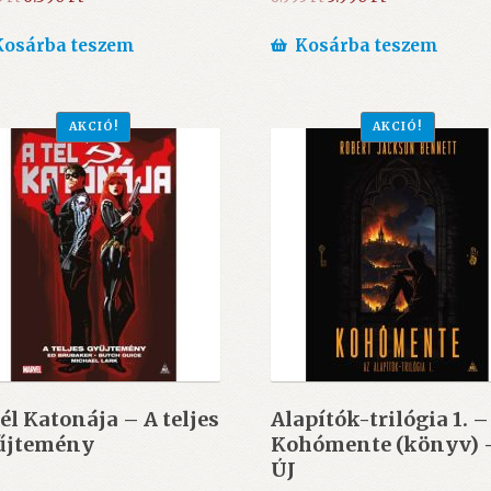
price
price
price
price
was:
is:
was:
is:
Kosárba teszem
Kosárba teszem
6.995 Ft.
6.390 Ft.
6.995 Ft.
5.990 Ft.
AKCIÓ!
AKCIÓ!
él Katonája – A teljes
Alapítók-trilógia 1. –
űjtemény
Kohómente (könyv) 
ÚJ