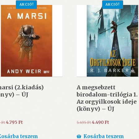
AKCIÓ!
AKCIÓ!
marsi (2.kiadás)
A megsebzett
önyv) – ÚJ
birodalom-trilógia 1.
Az orgyilkosok ideje
(könyv) – ÚJ
Original
Current
Original
Current
4.795
Ft
4.490
Ft
5
Ft
5.495
Ft
price
price
price
price
was:
is:
was:
is:
Kosárba teszem
Kosárba teszem