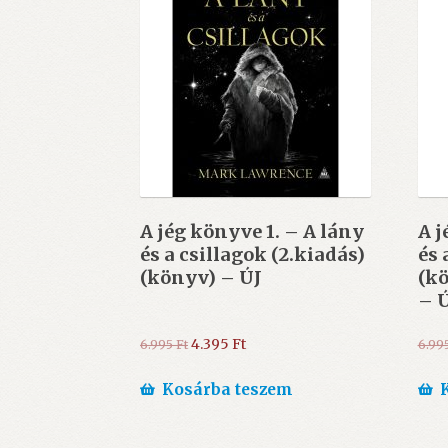
A jég könyve 1. – A lány
A j
és a csillagok (2.kiadás)
és 
(könyv) – ÚJ
(kö
– 
Original
Current
4.395
Ft
6.995
Ft
6.99
price
price
was:
is:
Kosárba teszem
6.995 Ft.
4.395 Ft.