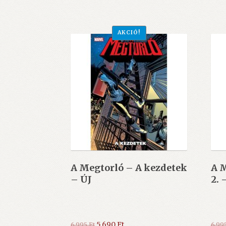
AKCIÓ!
A Megtorló – A kezdetek
A M
– ÚJ
2. 
Original
Current
5.690
Ft
6.995
Ft
6.99