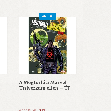
5.495 Ft.
4.790 Ft.
AKCIÓ!
A Megtorló a Marvel
Univerzum ellen – ÚJ
Original
Current
5.990
Ft
6.995
Ft