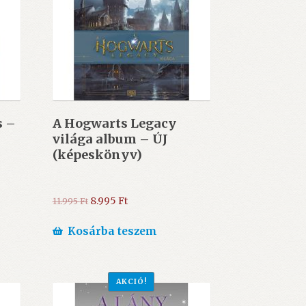
s –
A Hogwarts Legacy
világa album – ÚJ
(képeskönyv)
Original
Current
8.995
Ft
11.995
Ft
price
price
was:
is:
Kosárba teszem
11.995 Ft.
8.995 Ft.
AKCIÓ!