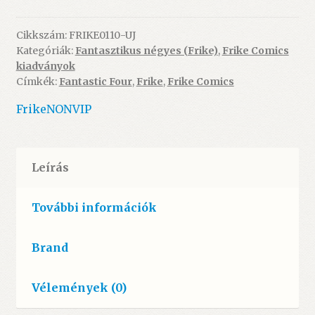
2.
(limitált
Cikkszám:
FRIKE0110-UJ
Kategóriák:
Fantasztikus négyes (Frike)
,
Frike Comics
sorszámozott)
kiadványok
-
Címkék:
Fantastic Four
,
Frike
,
Frike Comics
ÚJ
mennyiség
Frike
NONVIP
Leírás
További információk
Brand
Vélemények (0)