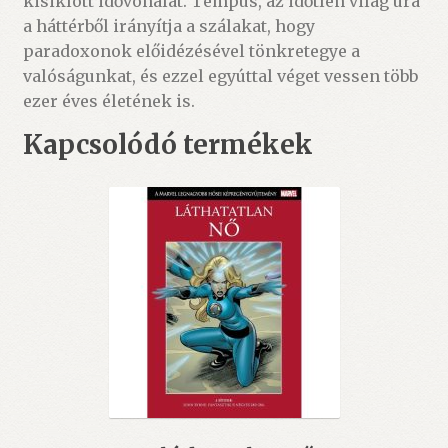
kisiklott idővonalat. Tempus, az időtlen világ ura
a háttérből irányítja a szálakat, hogy
paradoxonok előidézésével tönkretegye a
valóságunkat, és ezzel egyúttal véget vessen több
ezer éves életének is.
Kapcsolódó termékek