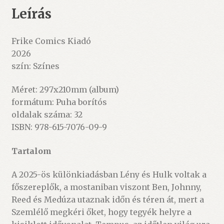
Leírás
Frike Comics Kiadó
2026
szín: Színes
Méret: 297x210mm (album)
formátum: Puha borítós
oldalak száma: 32
ISBN:
978-615-7076-09-9
Tartalom
A 2025-ös különkiadásban Lény és Hulk
voltak a
főszereplők, a mostaniban viszont Ben, Johnny,
Reed és Medúza utaznak időn és téren át, mert a
Szemlélő megkéri őket, hogy tegyék helyre a