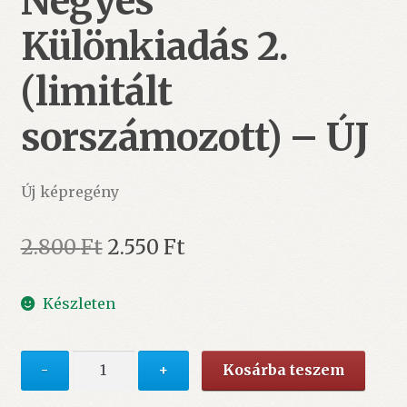
Négyes
Különkiadás 2.
(limitált
sorszámozott) – ÚJ
Új képregény
Original
Current
2.800
Ft
2.550
Ft
price
price
Készleten
was:
is:
2.800 Ft.
2.550 Ft.
Fantasztikus
-
+
Kosárba teszem
Négyes
Különkiadás