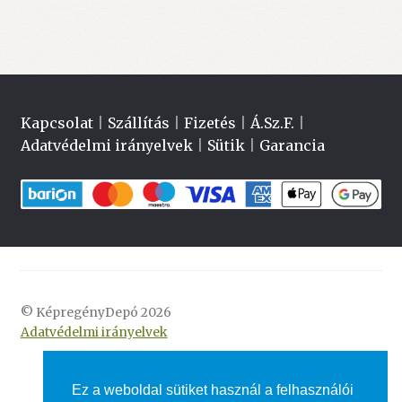
Kapcsolat
|
Szállítás
|
Fizetés
|
Á.Sz.F.
|
Adatvédelmi irányelvek
|
Sütik
|
Garancia
© KépregényDepó 2026
Adatvédelmi irányelvek
Ez a weboldal sütiket használ a felhasználói