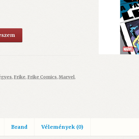
teszem
égyes
,
Frike
,
Frike Comics
,
Marvel
,
Brand
Vélemények (0)