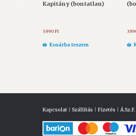
Kapitány (bontatlan)
(bo
5.990
Ft
3.9
Kosárba teszem
Kapcsolat
|
Szállítás
|
Fizetés
|
Á.Sz.F.