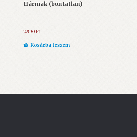
Hármak (bontatlan)
2.990
Ft
Kosárba teszem