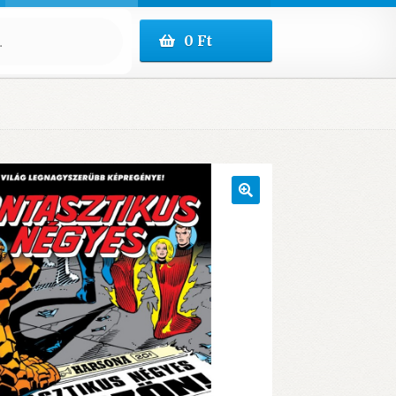
0
Ft
🔍