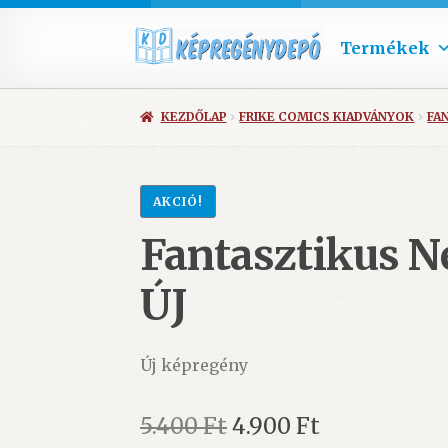
Termékek
KEZDŐLAP
FRIKE COMICS KIADVÁNYOK
FA
AKCIÓ!
Fantasztikus N
ÚJ
Új képregény
Original
Current
5.400
Ft
4.900
Ft