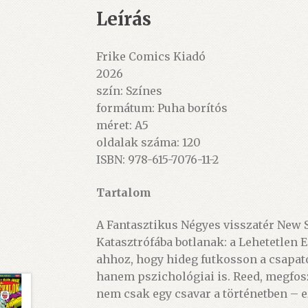
Leírás
Frike Comics Kiadó
2026
szín: Színes
formátum: Puha borítós
méret: A5
oldalak száma: 120
ISBN: 978-615-7076-11-2
Tartalom
A Fantasztikus Négyes visszatér New S
Katasztrófába botlanak: a Lehetetlen E
ahhoz, hogy hideg futkosson a csapato
hanem pszichológiai is. Reed, megfosz
nem csak egy csavar a történetben – e