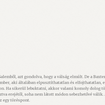
alemből, azt gondolva, hogy a válság elmúlt. De a Baxt
mber, aki általában elpusztíthatatlan és elfojthatatlan
n. Ha sikerül lebuktatni, akkor valami komoly dolog tö
tva erejétől, soha nem látott módon sebezhetővé válik. 
z egy töréspont.