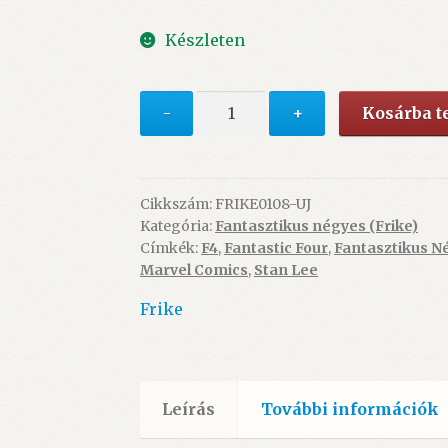
price
price
Készleten
was:
is:
5.400 Ft.
4.900 Ft.
Fantasztikus
-
+
Kosárba 
Négyes
22.
-
ÚJ
Cikkszám:
FRIKE0108-UJ
Kategória:
Fantasztikus négyes (Frike)
mennyiség
Címkék:
F4
,
Fantastic Four
,
Fantasztikus N
Marvel Comics
,
Stan Lee
Frike
Leírás
További információk