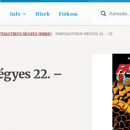
Products
search
Info
Hírek
Fiókom
NTASZTIKUS NÉGYES (FRIKE)
FANTASZTIKUS NÉGYES 22. – ÚJ
égyes 22. –