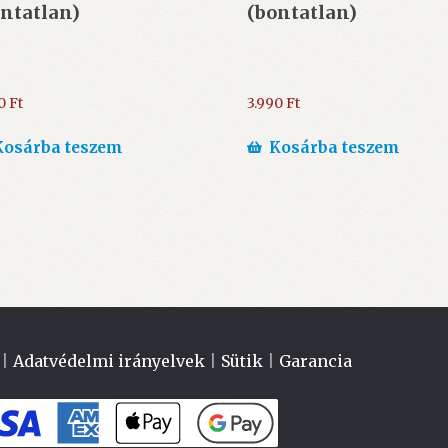
ntatlan)
(bontatlan)
90
Ft
3.990
Ft
Kosárba teszem
Kosárba teszem
|
Adatvédelmi irányelvek
|
Sütik
|
Garancia