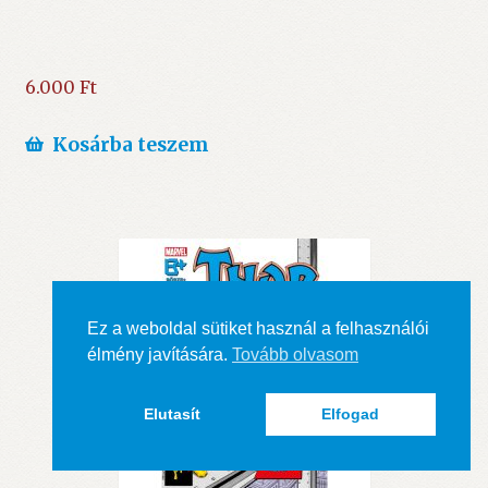
6.000
Ft
Kosárba teszem
Ez a weboldal sütiket használ a felhasználói
élmény javítására.
Tovább olvasom
Elutasít
Elfogad