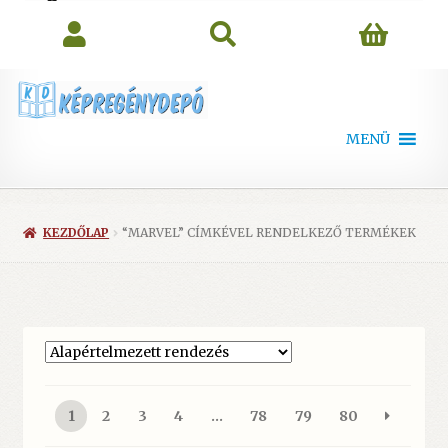
search
MENÜ
KEZDŐLAP
“MARVEL” CÍMKÉVEL RENDELKEZŐ TERMÉKEK
1
2
3
4
…
78
79
80