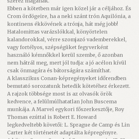
szerez magának.
Ebben a kötetben már igen közel jár a céljához. És
Crom ördögeire, ha a neki szánt trón Aquilónia, a
kontinens ékkövének a trónja, hát még jobb!
Hatalomittas varázslókkal, könyörtelen
kalandorokkal, vérre szomjazó vademberekkel,
vagy fortélyos, szépségüket fegyverként
használó kémnőkkel kerül szembe, ő azonban
nem hátrál meg, mert jól tudja: a jó acélon kívül
csak önmagára és bátorságára számíthat.
A klasszikus Conan-képregényeket időrendben
bemutató sorozatunk hetedik kötetéhez érkezett.
A rajzok többsége most is az olvasók örök
kedvence, a felülmúlhatatlan John Buscema
munkája. A Marvel egykori főszerkesztője, Roy
Thomas ezúttal is Robert E. Howard
legkedveltebb követői: L. Sprague de Camp és Lin
Carter két történetét adaptálta képregényre.