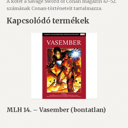
A kötet a Savage Sword of Conan magazin 47–52.
számának Conan-történeteit tartalmazza.
Kapcsolódó termékek
MLH 14. – Vasember (bontatlan)