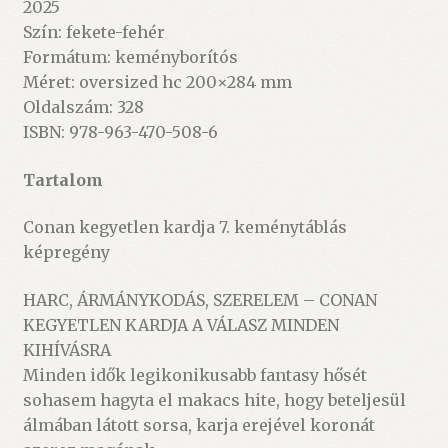
2025
Szín: fekete-fehér
Formátum: keményborítós
Méret: oversized hc 200×284 mm
Oldalszám: 328
ISBN: 978-963-470-508-6
Tartalom
Conan kegyetlen kardja 7. keménytáblás
képregény
HARC, ÁRMÁNYKODÁS, SZERELEM – CONAN
KEGYETLEN KARDJA A VÁLASZ MINDEN
KIHÍVÁSRA
Minden idők legikonikusabb fantasy hősét
sohasem hagyta el makacs hite, hogy beteljesül
álmában látott sorsa, karja erejével koronát