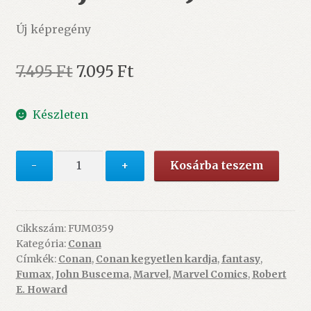
Új képregény
Original
Current
7.495
Ft
7.095
Ft
price
price
Készleten
was:
is:
7.495 Ft.
7.095 Ft.
Conan
-
+
Kosárba teszem
kegyetlen
kardja
7.
-
Cikkszám:
FUM0359
Kategória:
Conan
ÚJ
Címkék:
Conan
,
Conan kegyetlen kardja
,
fantasy
,
mennyiség
Fumax
,
John Buscema
,
Marvel
,
Marvel Comics
,
Robert
E. Howard