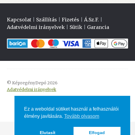
Kapcsolat
|
Szállítás
|
Fizetés
|
Á.Sz.F.
|
Adatvédelmi irányelvek
|
Sütik
|
Garancia
© KépregényDepó 2026
Adatvédelmi irányelvek
Ez a weboldal sütiket használ a felhasználói
élmény javítására.
Tovább olvasom
Elutasít
Elfogad