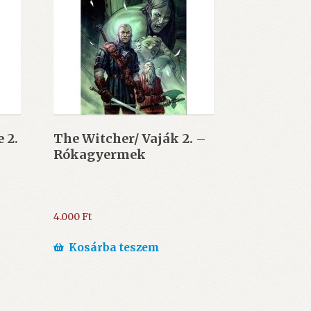
 2.
The Witcher/ Vaják 2. –
Rókagyermek
4.000
Ft
Kosárba teszem