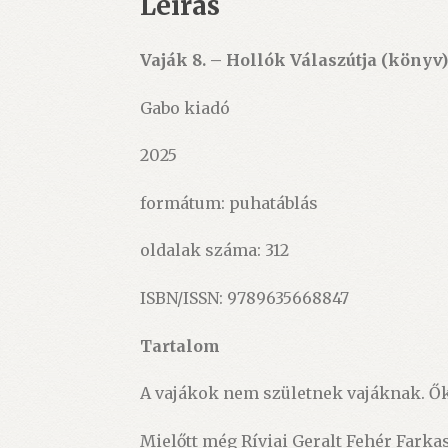
Leírás
Vaják 8. – Hollók Válaszútja (könyv
Gabo kiadó
2025
formátum: puhatáblás
oldalak száma: 312
ISBN/ISSN: 9789635668847
Tartalom
A vajákok nem születnek vajáknak. Ők
Mielőtt még Ríviai Geralt Fehér Farka