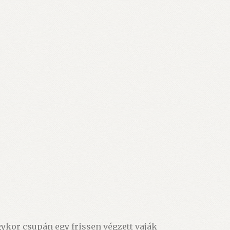
gykor csupán egy frissen végzett vaják