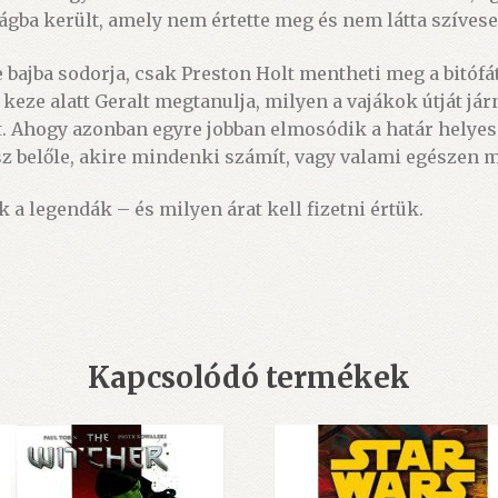
ágba került, amely nem értette meg és nem látta szívesen 
bajba sodorja, csak Preston Holt mentheti meg a bitófát
 keze alatt Geralt megtanulja, milyen a vajákok útját jár
rint. Ahogy azonban egyre jobban elmosódik a határ helyes
esz belőle, akire mindenki számít, vagy valami egészen 
 a legendák – és milyen árat kell fizetni értük.
Kapcsolódó termékek