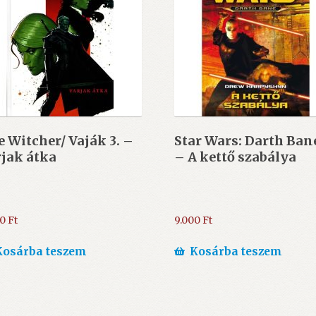
 Witcher/ Vaják 3. –
Star Wars: Darth Bane
jak átka
– A kettő szabálya
00
Ft
9.000
Ft
Kosárba teszem
Kosárba teszem