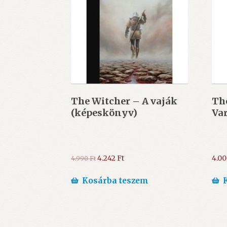
The ​Witcher – A vaják
The
(képeskönyv)
Var
Original
Current
4.242
Ft
4.0
4.990
Ft
price
price
was:
is:
Kosárba teszem
4.990 Ft.
4.242 Ft.