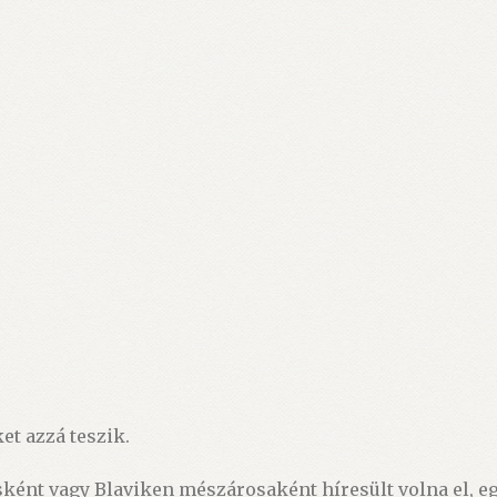
)
et azzá teszik.
sként vagy Blaviken mészárosaként híresült volna el, e