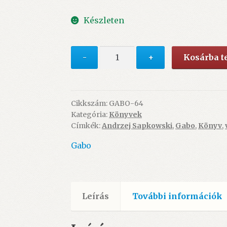
price
price
Készleten
was:
is:
5.990 Ft.
5.490 Ft.
Vaják
-
+
Kosárba 
8.
-
Hollók
válaszútja
Cikkszám:
GABO-64
Kategória:
Könyvek
(könyv)
Címkék:
Andrzej Sapkowski
,
Gabo
,
Könyv
,
-
ÚJ
Gabo
mennyiség
Leírás
További információk