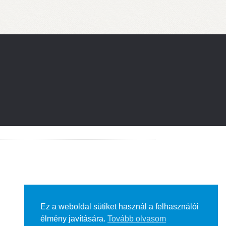
Ez a weboldal sütiket használ a felhasználói
élmény javítására.
Tovább olvasom