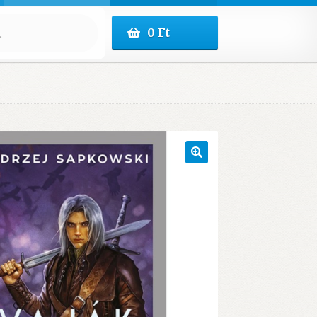
0
Ft
🔍