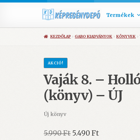
Termékek
KEZDŐLAP
GABO KIADVÁNYOK
KÖNYVEK
AKCIÓ!
Vaják 8. – Holl
(könyv) – ÚJ
Új könyv
Original
Current
5.990
Ft
5.490
Ft