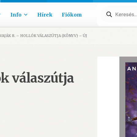
Products
search
Info
Hírek
Fiókom
VAJÁK 8. – HOLLÓK VÁLASZÚTJA (KÖNYV) – ÚJ
ók válaszútja