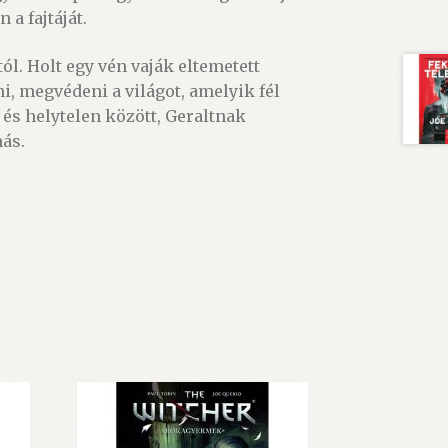
a fajtáját.
ól. Holt egy vén vaják eltemetett
ni, megvédeni a világot, amelyik fél
 és helytelen között, Geraltnak
más.