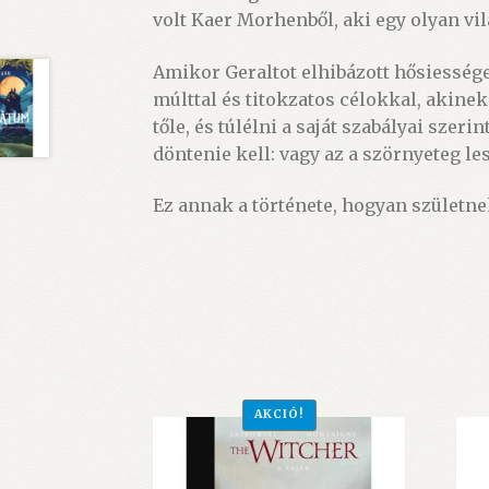
volt Kaer Morhenből, aki egy olyan vil
Amikor Geraltot elhibázott hősiessége 
múlttal és titokzatos célokkal, akinek
tőle, és túlélni a saját szabályai sze
döntenie kell: vagy az a szörnyeteg l
Ez annak a története, hogyan születnek
AKCIÓ!