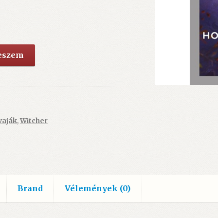
teszem
vaják
,
Witcher
Brand
Vélemények (0)